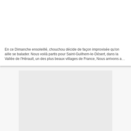
En ce Dimanche ensoleillé, chouchou décide de façon improvisée qu'on
aille se balader. Nous voilà partis pour Saint-Guilhem-le-Désert, dans la
Vallée de l'Hérault, un des plus beaux villages de France, Nous arrivons aux
alentours de midi, nous nous sommes...