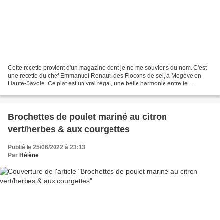
Cette recette provient d'un magazine dont je ne me souviens du nom. C'est
une recette du chef Emmanuel Renaut, des Flocons de sel, à Megève en
Haute-Savoie. Ce plat est un vrai régal, une belle harmonie entre le
moelleux du filet mignon, la sauce légèrement...
Brochettes de poulet mariné au citron
vert/herbes & aux courgettes
Publié le 25/06/2022 à 23:13
Par
Hélène