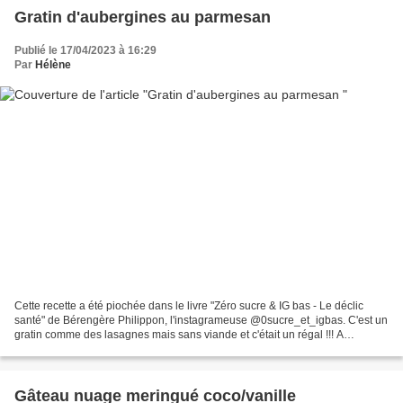
Gratin d'aubergines au parmesan
Publié le 17/04/2023 à 16:29
Par
Hélène
Cette recette a été piochée dans le livre "Zéro sucre & IG bas - Le déclic
santé" de Bérengère Philippon, l'instagrameuse @0sucre_et_igbas. C'est un
gratin comme des lasagnes mais sans viande et c'était un régal !!! A
déguster seul avec une salade verte...
Gâteau nuage meringué coco/vanille