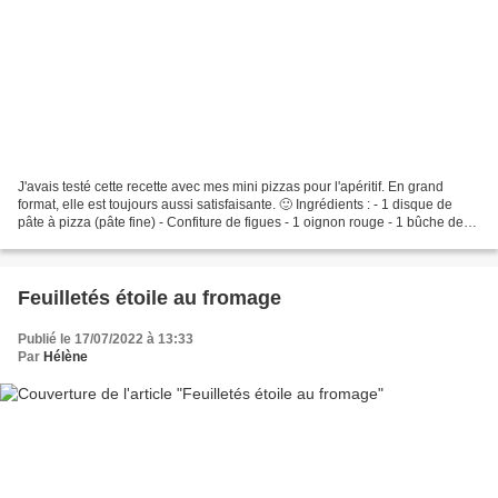
J'avais testé cette recette avec mes mini pizzas pour l'apéritif. En grand
format, elle est toujours aussi satisfaisante. 🙂 Ingrédients : - 1 disque de
pâte à pizza (pâte fine) - Confiture de figues - 1 oignon rouge - 1 bûche de
chèvre - Huile d’olive...
Feuilletés étoile au fromage
Publié le 17/07/2022 à 13:33
Par
Hélène