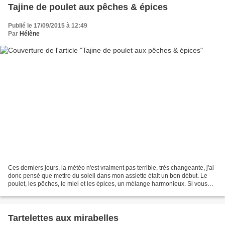
Tajine de poulet aux pêches & épices
Publié le 17/09/2015 à 12:49
Par
Hélène
Ces derniers jours, la météo n'est vraiment pas terrible, très changeante, j'ai
donc pensé que mettre du soleil dans mon assiette était un bon début. Le
poulet, les pêches, le miel et les épices, un mélange harmonieux. Si vous
aimez le sucré-salé, à coup...
Tartelettes aux mirabelles