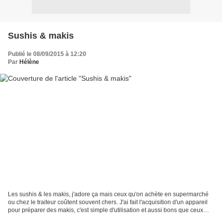
Sushis & makis
Publié le 08/09/2015 à 12:20
Par
Hélène
Les sushis & les makis, j'adore ça mais ceux qu'on achète en supermarché
ou chez le traiteur coûtent souvent chers. J'ai fait l'acquisition d'un appareil
pour préparer des makis, c'est simple d'utilisation et aussi bons que ceux
qu'on achète ;-) Pour...