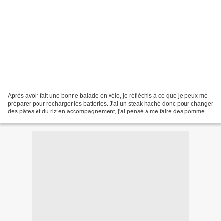
Après avoir fait une bonne balade en vélo, je réfléchis à ce que je peux me
préparer pour recharger les batteries. J'ai un steak haché donc pour changer
des pâtes et du riz en accompagnement, j'ai pensé à me faire des pommes
de terre en robe des champs....