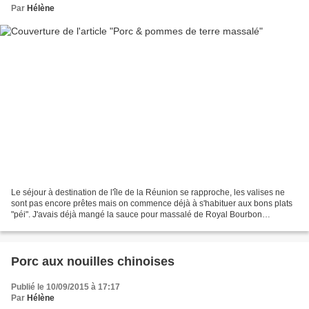
Par
Hélène
Le séjour à destination de l'île de la Réunion se rapproche, les valises ne
sont pas encore prêtes mais on commence déjà à s'habituer aux bons plats
"péi". J'avais déjà mangé la sauce pour massalé de Royal Bourbon
(excellente et rapide quand on manque...
Porc aux nouilles chinoises
Publié le 10/09/2015 à 17:17
Par
Hélène