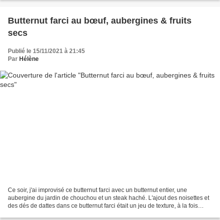
Butternut farci au bœuf, aubergines & fruits
secs
Publié le 15/11/2021 à 21:45
Par
Hélène
Ce soir, j'ai improvisé ce butternut farci avec un butternut entier, une
aubergine du jardin de chouchou et un steak haché. L'ajout des noisettes et
des dés de dattes dans ce butternut farci était un jeu de texture, à la fois
croquante et légèrement sucré....