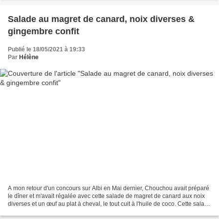
Salade au magret de canard, noix diverses &
gingembre confit
Publié le 18/05/2021 à 19:33
Par
Hélène
A mon retour d'un concours sur Albi en Mai dernier, Chouchou avait préparé
le dîner et m'avait régalée avec cette salade de magret de canard aux noix
diverses et un œuf au plat à cheval, le tout cuit à l'huile de coco. Cette salade
était à tomber...L'huile...