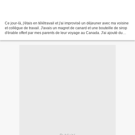
Ce jour-là, j'étais en télétravail et j'ai improvisé un déjeuner avec ma voisine
et collègue de travail. J'avais un magret de canard et une bouteille de sirop
d'érable offert par mes parents de leur voyage au Canada. J'ai ajouté du
gingembre frais et...