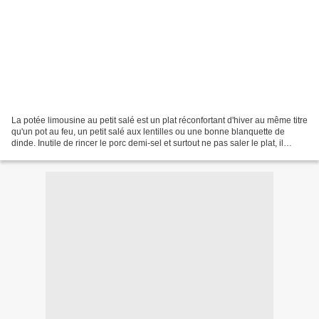
La potée limousine au petit salé est un plat réconfortant d'hiver au même titre
qu'un pot au feu, un petit salé aux lentilles ou une bonne blanquette de
dinde. Inutile de rincer le porc demi-sel et surtout ne pas saler le plat, il
risquerait d'être immangeable....