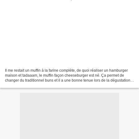
Il me restait un muffin à la farine complète, de quoi réaliser un hamburger
maison et tadaaam, le muffin façon cheeseburger est né. Ça permet de
changer du traditionnel buns et il a une bonne tenue lors de la dégustation.
Ingrédients (pour 2 personnes)...