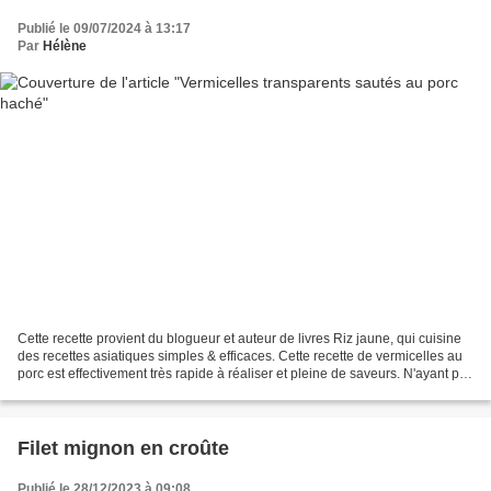
Publié le 09/07/2024 à 13:17
Par
Hélène
Cette recette provient du blogueur et auteur de livres Riz jaune, qui cuisine
des recettes asiatiques simples & efficaces. Cette recette de vermicelles au
porc est effectivement très rapide à réaliser et pleine de saveurs. N'ayant pas
de cebette, je l'ai...
Filet mignon en croûte
Publié le 28/12/2023 à 09:08