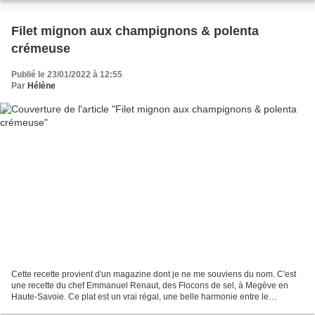
Filet mignon aux champignons & polenta
crémeuse
Publié le 23/01/2022 à 12:55
Par
Hélène
Cette recette provient d'un magazine dont je ne me souviens du nom. C'est
une recette du chef Emmanuel Renaut, des Flocons de sel, à Megève en
Haute-Savoie. Ce plat est un vrai régal, une belle harmonie entre le
moelleux du filet mignon, la sauce légèrement...