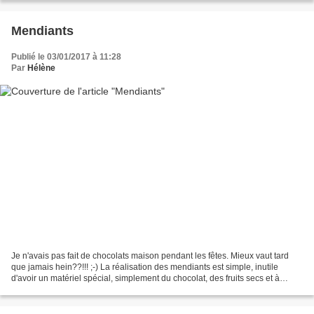
Mendiants
Publié le 03/01/2017 à 11:28
Par
Hélène
Je n'avais pas fait de chocolats maison pendant les fêtes. Mieux vaut tard
que jamais hein??!!! ;-) La réalisation des mendiants est simple, inutile
d'avoir un matériel spécial, simplement du chocolat, des fruits secs et à
coque. Pour le choix des fruits,...