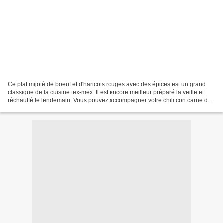
Ce plat mijoté de boeuf et d'haricots rouges avec des épices est un grand
classique de la cuisine tex-mex. Il est encore meilleur préparé la veille et
réchauffé le lendemain. Vous pouvez accompagner votre chili con carne de
chips mexicaines et d'un guacamole...