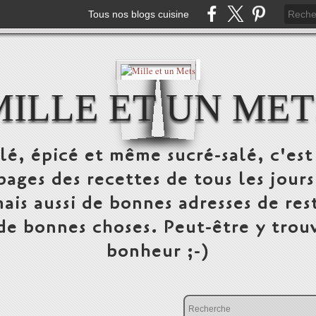
Tous nos blogs cuisine
MILLE ET UN MET
alé, épicé et même sucré-salé, c'e
pages des recettes de tous les jours
ais aussi de bonnes adresses de res
 de bonnes choses. Peut-être y trou
bonheur ;-)