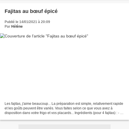
Fajitas au bœuf épicé
Publié le 14/01/2021 à 20:09
Par
Hélène
Les fajitas, j'aime beaucoup... La préparation est simple, relativement rapide
et les goûts peuvent être variés. Vous faites selon ce que vous avez à
disposition dans votre frigo et vos placards... Ingrédients (pour 4 fajitas) : - 4
galettes de tortillas...