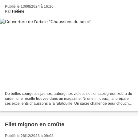
Publié le 13/08/2024 à 16:20
Par
Hélène
De belles courgettes jaunes, aubergines violettes et tomates green zebra du
jardin, une recette trouvée dans un magazine. Ni une, ni deux, j’ai préparé
ces excellents chaussons à la ratatouille. Un sacré challenge pour chouchou
qui n’aime aucun de ces...
Filet mignon en croûte
Publié le 28/12/2023 à 09:08