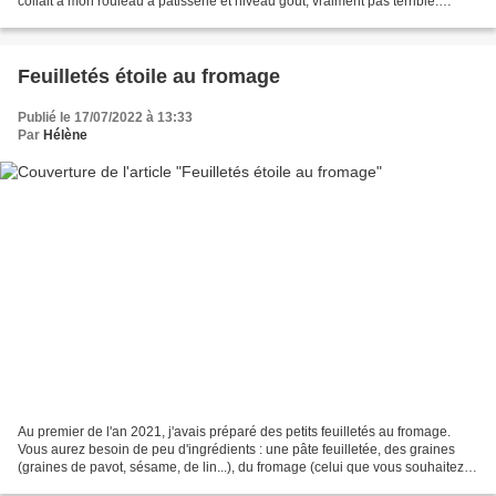
collait à mon rouleau à pâtisserie et niveau goût, vraiment pas terrible.
J'avais une pâte à pizza,...
Feuilletés étoile au fromage
Publié le 17/07/2022 à 13:33
Par
Hélène
Au premier de l'an 2021, j'avais préparé des petits feuilletés au fromage.
Vous aurez besoin de peu d'ingrédients : une pâte feuilletée, des graines
(graines de pavot, sésame, de lin...), du fromage (celui que vous souhaitez).
Ingrédients : - 1 pâte feuilletée...