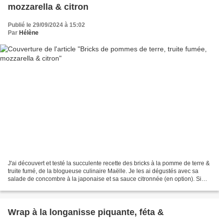
mozzarella & citron
Publié le 29/09/2024 à 15:02
Par
Hélène
J'ai découvert et testé la succulente recette des bricks à la pomme de terre &
truite fumé, de la blogueuse culinaire Maëlle. Je les ai dégustés avec sa
salade de concombre à la japonaise et sa sauce citronnée (en option). Si
vous manquez de temps, vous...
Wrap à la longanisse piquante, féta &