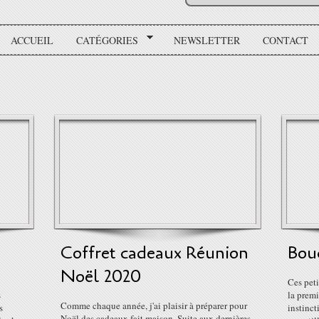
ACCUEIL
CATÉGORIES
NEWSLETTER
CONTACT
Coffret cadeaux Réunion
Bou
Noël 2020
Ces peti
s
la premi
Comme chaque année, j'ai plaisir à préparer pour
s
instinct
Noël des cadeaux fait maison. Suite aux dernières