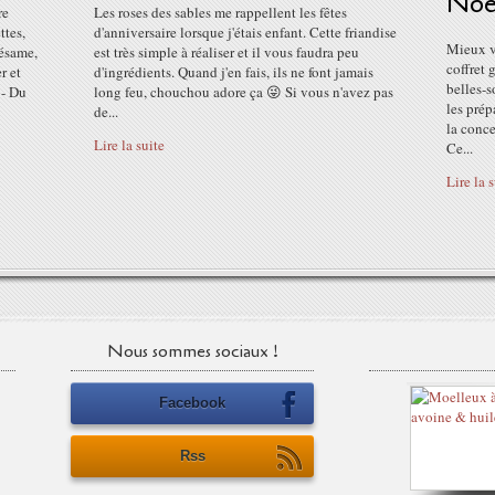
Noë
re
Les roses des sables me rappellent les fêtes
ttes,
d'anniversaire lorsque j'étais enfant. Cette friandise
Mieux v
sésame,
est très simple à réaliser et il vous faudra peu
coffret 
r et
d'ingrédients. Quand j'en fais, ils ne font jamais
belles-s
 - Du
long feu, chouchou adore ça 😜 Si vous n'avez pas
les prép
de...
la conce
Lire la suite
Ce...
Lire la 
Nous sommes sociaux !
Facebook
Rss