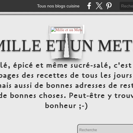
Tous nos blogs cuisine
MILLE ET UN MET
alé, épicé et même sucré-salé, c'e
pages des recettes de tous les jours
ais aussi de bonnes adresses de res
 de bonnes choses. Peut-être y trou
bonheur ;-)