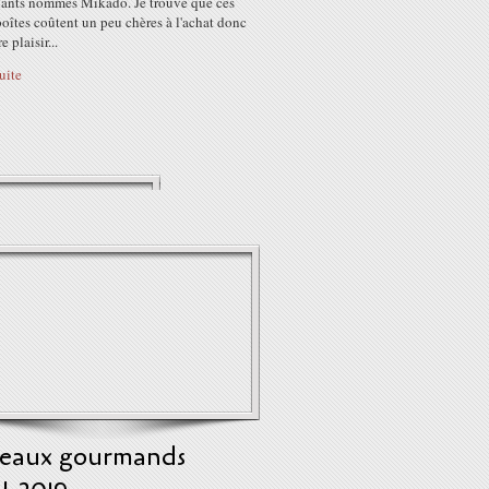
llants nommés Mikado. Je trouve que ces
boîtes coûtent un peu chères à l'achat donc
e plaisir...
suite
eaux gourmands