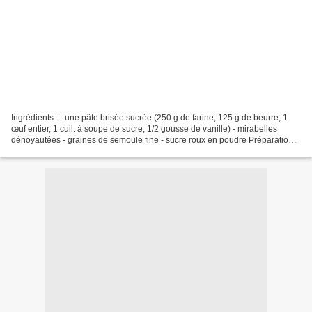
Ingrédients : - une pâte brisée sucrée (250 g de farine, 125 g de beurre, 1
œuf entier, 1 cuil. à soupe de sucre, 1/2 gousse de vanille) - mirabelles
dénoyautées - graines de semoule fine - sucre roux en poudre Préparation :
Confectionnez votre pâte brisée...