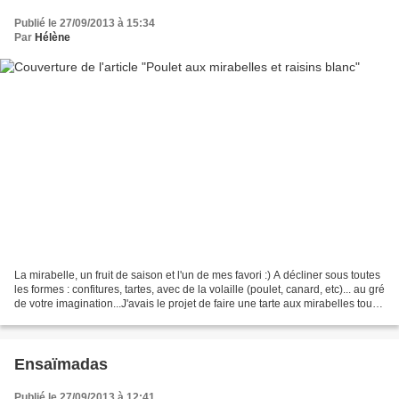
Publié le 27/09/2013 à 15:34
Par
Hélène
La mirabelle, un fruit de saison et l'un de mes favori :) A décliner sous toutes
les formes : confitures, tartes, avec de la volaille (poulet, canard, etc)... au gré
de votre imagination...J'avais le projet de faire une tarte aux mirabelles toute
simple...
Ensaïmadas
Publié le 27/09/2013 à 12:41