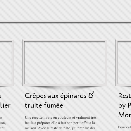
u
Crêpes aux épinards &
Res
lier
truite fumée
by P
Mon
us
Une recette haute en couleurs et vraiment très
ion,
facile à préparer, elle a fait son petit effet à la
Pour cél
rant
maison. Avec le reste de pâte, j'ai préparé des