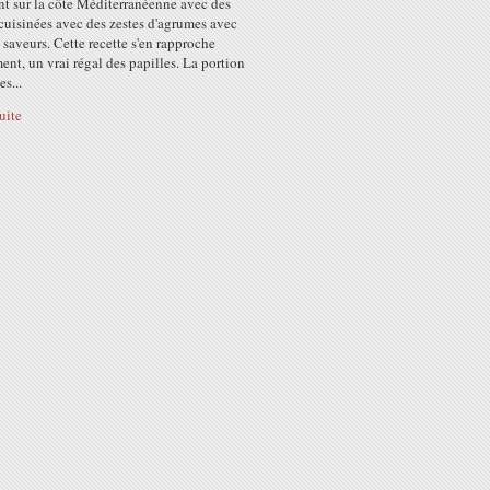
nt sur la côte Méditerranéenne avec des
cuisinées avec des zestes d'agrumes avec
 saveurs. Cette recette s'en rapproche
nt, un vrai régal des papilles. La portion
s...
suite