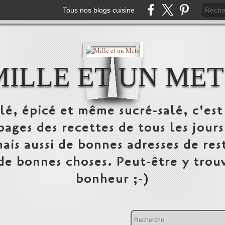
Tous nos blogs cuisine
MILLE ET UN MET
alé, épicé et même sucré-salé, c'e
pages des recettes de tous les jours
ais aussi de bonnes adresses de res
 de bonnes choses. Peut-être y trou
bonheur ;-)