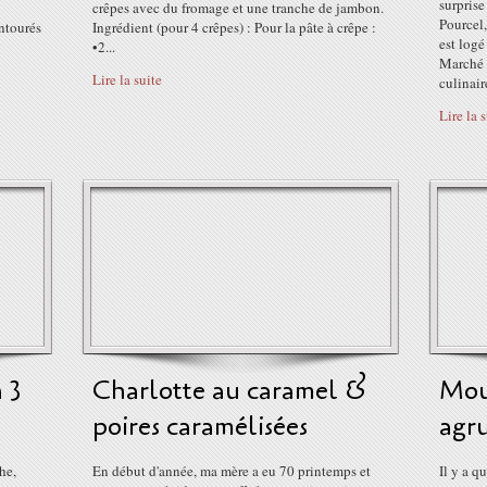
surprise
crêpes avec du fromage et une tranche de jambon.
Pourcel,
entourés
Ingrédient (pour 4 crêpes) : Pour la pâte à crêpe :
est logé
•2...
Marché 
Lire la suite
culinaire
Lire la 
 3
Charlotte au caramel &
Mou
poires caramélisées
agr
he,
En début d'année, ma mère a eu 70 printemps et
Il y a q