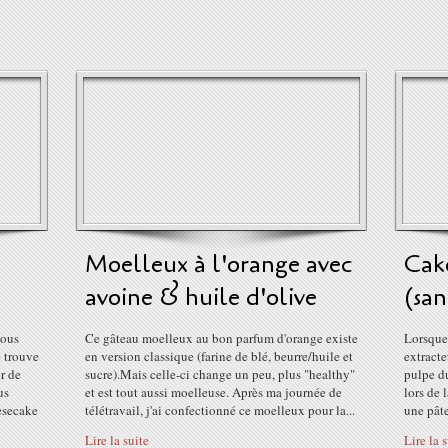
Moelleux à l'orange avec
Cake
avoine & huile d'olive
(san
vous
Ce gâteau moelleux au bon parfum d'orange existe
Lorsque 
e trouve
en version classique (farine de blé, beurre/huile et
extracte
r de
sucre).Mais celle-ci change un peu, plus "healthy"
pulpe du
us
et est tout aussi moelleuse. Après ma journée de
lors de 
eesecake
télétravail, j'ai confectionné ce moelleux pour la...
une pâte
Lire la suite
Lire la 