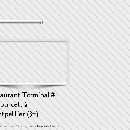
taurant Terminal#1
ourcel, à
tpellier (34)
ébrer mes 41 ans, chouchou m'a fait la