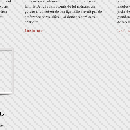
idemment
nous avons évidemment fêté son anniversaire en
restaura
 votre
famille. Je lui avais promis de lui préparer un
moules 
viron
gâteau à la hauteur de son âge. Elle n'avait pas de
plein de
et
préférence particulière, j'ai donc préparé cette
grandeme
charlotte....
de moule
Lire la suite
Lire la 
ts
'est un