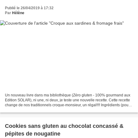
Publié le 26/04/2019 à 17:32
Par
Hélène
Un nouveau livre dans ma bibliothèque (Zéro gluten - 100% gourmand aux
Edition SOLAR), ni une, ni deux, je teste une nouvelle recette. Cette recette
change de nos traditionnels croque-monsieur, un régal!!!! Ingrédients (pour 2
croques) : - 4 tranches...
Cookies sans gluten au chocolat concassé &
pépites de nougatine