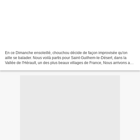
En ce Dimanche ensoleillé, chouchou décide de façon improvisée qu'on
aille se balader. Nous voilà partis pour Saint-Guilhem-le-Désert, dans la
Vallée de l'Hérault, un des plus beaux villages de France, Nous arrivons aux
alentours de midi, nous nous sommes...