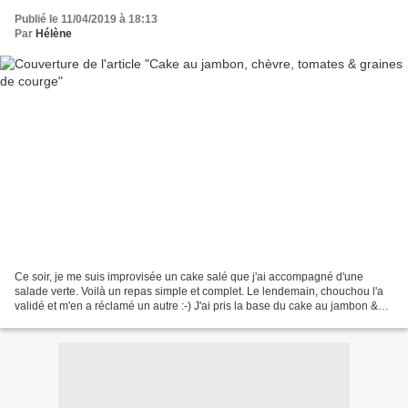
Publié le 11/04/2019 à 18:13
Par
Hélène
Ce soir, je me suis improvisée un cake salé que j'ai accompagné d'une
salade verte. Voilà un repas simple et complet. Le lendemain, chouchou l'a
validé et m'en a réclamé un autre :-) J'ai pris la base du cake au jambon &
olives vertes que ma mère a l'habitude...