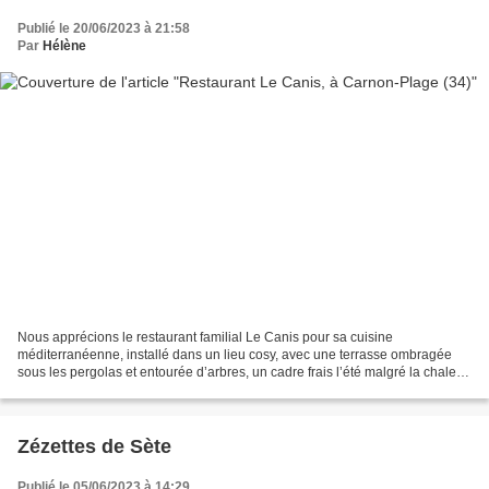
Publié le 20/06/2023 à 21:58
Par
Hélène
Nous apprécions le restaurant familial Le Canis pour sa cuisine
méditerranéenne, installé dans un lieu cosy, avec une terrasse ombragée
sous les pergolas et entourée d’arbres, un cadre frais l’été malgré la chaleur.
L’équipe est sympathique, accueillante...
Zézettes de Sète
Publié le 05/06/2023 à 14:29