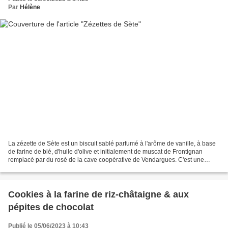
Par
Hélène
La zézette de Sète est un biscuit sablé parfumé à l'arôme de vanille, à base
de farine de blé, d'huile d'olive et initialement de muscat de Frontignan
remplacé par du rosé de la cave coopérative de Vendargues. C'est une
spécialité créée par Gaston Bentata...
Cookies à la farine de riz-châtaigne & aux
pépites de chocolat
Publié le 05/06/2023 à 10:43