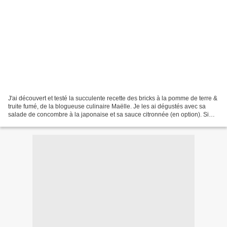
J'ai découvert et testé la succulente recette des bricks à la pomme de terre &
truite fumé, de la blogueuse culinaire Maëlle. Je les ai dégustés avec sa
salade de concombre à la japonaise et sa sauce citronnée (en option). Si
vous manquez de temps, vous...