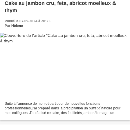
Cake au jambon cru, feta, abricot moelleux &
thym
Publié le 07/09/2024 à 20:23
Par
Hélène
Suite à l'annonce de mon départ pour de nouvelles fonctions
professionnelles, j'ai préparé dans la précipitation un buffet dînatoire pour
mes collègues. J'ai réalisé ce cake, des feuilletés jambon/fromage, un
brownie aux cacahuète & noix de pécan puis...