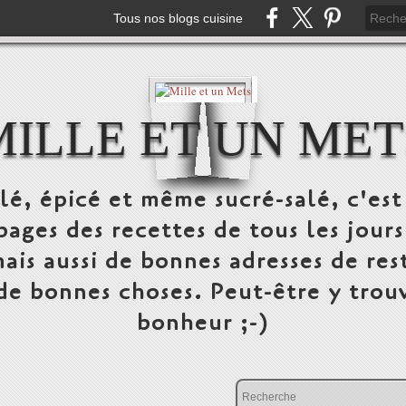
Tous nos blogs cuisine
MILLE ET UN MET
alé, épicé et même sucré-salé, c'e
pages des recettes de tous les jours
ais aussi de bonnes adresses de res
 de bonnes choses. Peut-être y trou
bonheur ;-)