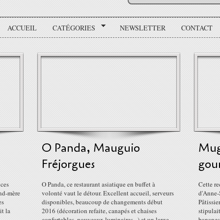
ACCUEIL
CATÉGORIES
NEWSLETTER
CONTACT
O Panda, Mauguio
Mug
Fréjorgues
gou
ices
O Panda, ce restaurant asiatique en buffet à
Cette re
and-mère
volonté vaut le détour. Excellent accueil, serveurs
d'Anne-
es
disponibles, beaucoup de changements début
Pâtissie
it la
2016 (décoration refaite, canapés et chaises
stipulai
confortables, nouveaux luminaires...) et un large
bananes,