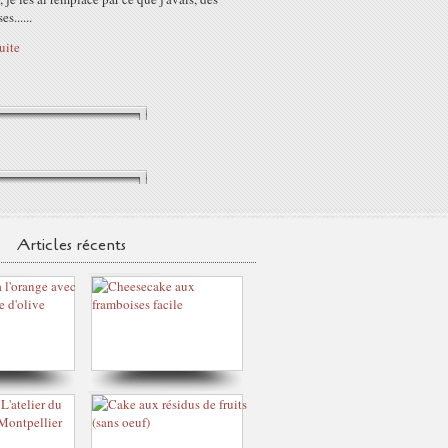
s......
suite
Articles récents