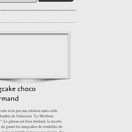
cake choco
rmand
cette n'est pas ma création mais celle
Sophie de l'émission "Le Meilleur
r". Le gâteau est bien fondant, la recette
t de garnir les mugcakes de rondelles de
 je les ai remplacé par ce que j'avais, des