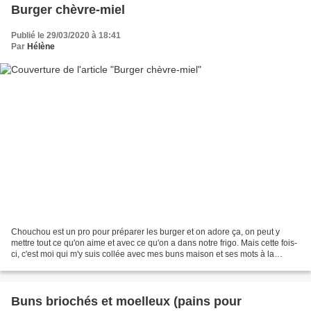
Burger chèvre-miel
Publié le 29/03/2020 à 18:41
Par
Hélène
Chouchou est un pro pour préparer les burger et on adore ça, on peut y
mettre tout ce qu'on aime et avec ce qu'on a dans notre frigo. Mais cette fois-
ci, c'est moi qui m'y suis collée avec mes buns maison et ses mots à la
dégustation "L'élève a dépassé...
Buns briochés et moelleux (pains pour