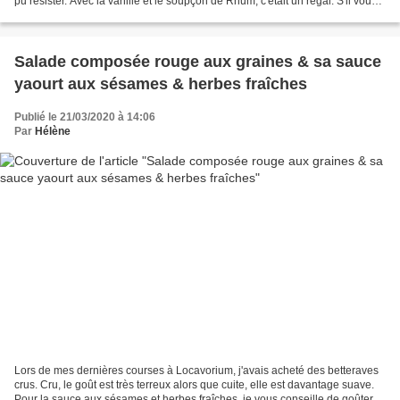
pu résister. Avec la vanille et le soupçon de Rhum, c'était un régal. S'il vous
reste des gaufres...
Salade composée rouge aux graines & sa sauce
yaourt aux sésames & herbes fraîches
Publié le 21/03/2020 à 14:06
Par
Hélène
Lors de mes dernières courses à Locavorium, j'avais acheté des betteraves
crus. Cru, le goût est très terreux alors que cuite, elle est davantage suave.
Pour la sauce aux sésames et herbes fraîches, je vous conseille de goûter et