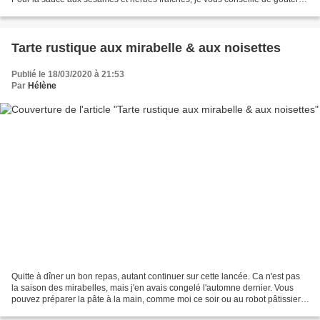
modifier l'assaisonnement...
Tarte rustique aux mirabelle & aux noisettes
Publié le 18/03/2020 à 21:53
Par
Hélène
Quitte à dîner un bon repas, autant continuer sur cette lancée. Ca n'est pas
la saison des mirabelles, mais j'en avais congelé l'automne dernier. Vous
pouvez préparer la pâte à la main, comme moi ce soir ou au robot pâtissier, il
vous faudra juste un...