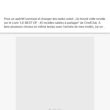
Pour un apéritif convivial et changer des tartes soleil , j'ai trouvé cette recette
sur le Livre "LE BEST OF - 45 recettes salées à partager" de ChefClub. A
faire plusieurs choses en même temps avec l'arrivée de mes invités, j'ai un
peu oublié ma tarte...