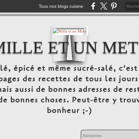
Tous nos blogs cuisine
MILLE ET UN MET
alé, épicé et même sucré-salé, c'e
pages des recettes de tous les jours
ais aussi de bonnes adresses de res
 de bonnes choses. Peut-être y trou
bonheur ;-)