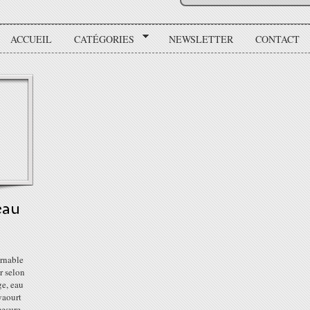
ACCUEIL
CATÉGORIES
NEWSLETTER
CONTACT
eau
urnable
r selon
ge, eau
 yaourt
esure...