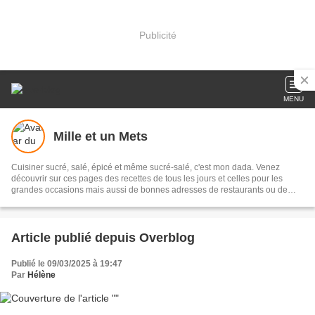
Publicité
MENU
Mille et un Mets
Cuisiner sucré, salé, épicé et même sucré-salé, c'est mon dada. Venez
découvrir sur ces pages des recettes de tous les jours et celles pour les
grandes occasions mais aussi de bonnes adresses de restaurants ou de
lieux où j'ai dégusté de bonnes choses. Peut-être y trouverez-vous votre
bonheur ;-)
Article publié depuis Overblog
Publié le 09/03/2025 à 19:47
Par
Hélène