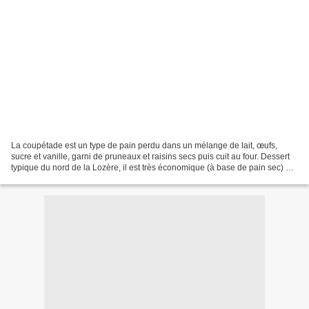
La coupétade est un type de pain perdu dans un mélange de lait, œufs,
sucre et vanille, garni de pruneaux et raisins secs puis cuit au four. Dessert
typique du nord de la Lozère, il est très économique (à base de pain sec) et
cela permet d’éviter le gaspillage....