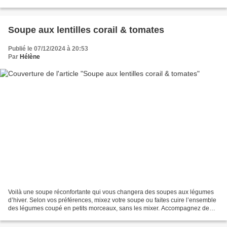
1 pain bagel Du fromage...
Soupe aux lentilles corail & tomates
Publié le 07/12/2024 à 20:53
Par
Hélène
Voilà une soupe réconfortante qui vous changera des soupes aux légumes
d’hiver. Selon vos préférences, mixez votre soupe ou faites cuire l’ensemble
des légumes coupé en petits morceaux, sans les mixer. Accompagnez de
tranches de bon pain et de parmesan...