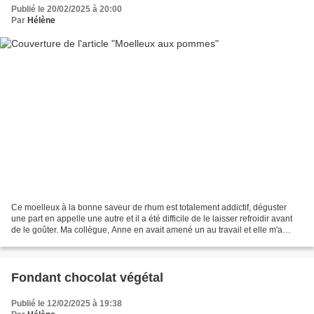
Publié le 20/02/2025 à 20:00
Par
Hélène
Ce moelleux à la bonne saveur de rhum est totalement addictif, déguster
une part en appelle une autre et il a été difficile de le laisser refroidir avant
de le goûter. Ma collègue, Anne en avait amené un au travail et elle m'a
gentiment partagée sa recette...
Fondant chocolat végétal
Publié le 12/02/2025 à 19:38