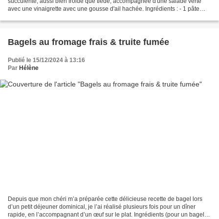
succulente, aussi bien froide que tiède, accompagnée d'une salade verte
avec une vinaigrette avec une gousse d'ail hachée. Ingrédients : - 1 pâte
feuilletée - 3 poignées de dés de potimarron/butternut...
Bagels au fromage frais & truite fumée
Publié le 15/12/2024 à 13:16
Par
Hélène
Depuis que mon chéri m’a préparée cette délicieuse recette de bagel lors
d’un petit déjeuner dominical, je l’ai réalisé plusieurs fois pour un dîner
rapide, en l’accompagnant d’un œuf sur le plat. Ingrédients (pour un bagel) :