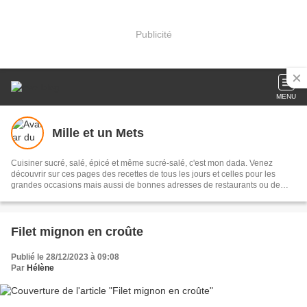
Publicité
MENU
Mille et un Mets
Cuisiner sucré, salé, épicé et même sucré-salé, c'est mon dada. Venez
découvrir sur ces pages des recettes de tous les jours et celles pour les
grandes occasions mais aussi de bonnes adresses de restaurants ou de
lieux où j'ai dégusté de bonnes choses. Peut-être y trouverez-vous votre
bonheur ;-)
Filet mignon en croûte
Publié le 28/12/2023 à 09:08
Par
Hélène