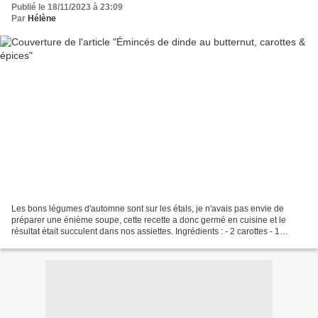
Publié le 18/11/2023 à 23:09
Par
Hélène
Les bons légumes d'automne sont sur les étals, je n'avais pas envie de
préparer une énième soupe, cette recette a donc germé en cuisine et le
résultat était succulent dans nos assiettes. Ingrédients : - 2 carottes - 1
oignon doux des Cévennes - 1/2 butternut...