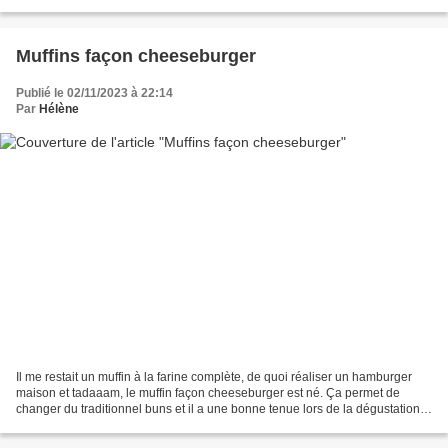
d’huile - 3 gouttes...
Muffins façon cheeseburger
Publié le 02/11/2023 à 22:14
Par
Hélène
Il me restait un muffin à la farine complète, de quoi réaliser un hamburger
maison et tadaaam, le muffin façon cheeseburger est né. Ça permet de
changer du traditionnel buns et il a une bonne tenue lors de la dégustation.
Ingrédients (pour 2 personnes)...