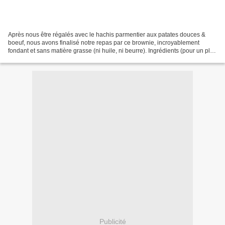
Après nous être régalés avec le hachis parmentier aux patates douces &
boeuf, nous avons finalisé notre repas par ce brownie, incroyablement
fondant et sans matière grasse (ni huile, ni beurre). Ingrédients (pour un plat
carré de 10 cm de côtés) : - Des...
Publicité