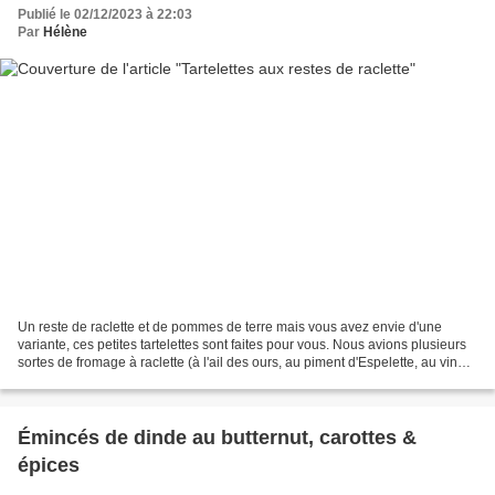
Publié le 02/12/2023 à 22:03
Par
Hélène
Un reste de raclette et de pommes de terre mais vous avez envie d'une
variante, ces petites tartelettes sont faites pour vous. Nous avions plusieurs
sortes de fromage à raclette (à l'ail des ours, au piment d'Espelette, au vin
d'Arbois, au poivre & baies...
Émincés de dinde au butternut, carottes &
épices