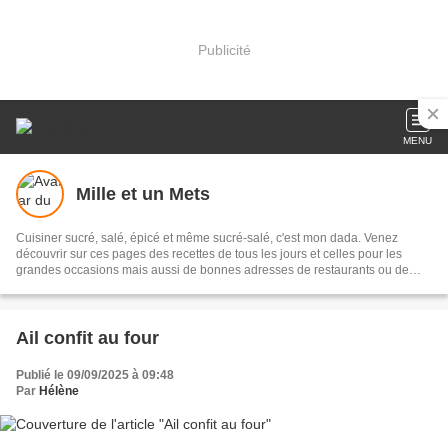
Publicité
MENU
Mille et un Mets
Cuisiner sucré, salé, épicé et même sucré-salé, c'est mon dada. Venez
découvrir sur ces pages des recettes de tous les jours et celles pour les
grandes occasions mais aussi de bonnes adresses de restaurants ou de
lieux où j'ai dégusté de bonnes choses. Peut-être y trouverez-vous votre
bonheur ;-)
Ail confit au four
Publié le 09/09/2025 à 09:48
Par
Hélène