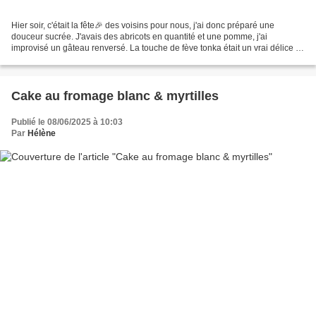
Hier soir, c'était la fête🎉 des voisins pour nous, j'ai donc préparé une
douceur sucrée. J'avais des abricots en quantité et une pomme, j'ai
improvisé un gâteau renversé. La touche de fève tonka était un vrai délice et
donnait un parfum extraordinaire...
Cake au fromage blanc & myrtilles
Publié le 08/06/2025 à 10:03
Par
Hélène