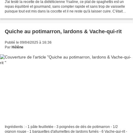
J'ai testé la recette de la diététicienne Ysaline, ce plat de spaghettis est un
repas équilibré et gourmand, sans compter rapide et sans trop de vaisselle
puisque tout est mis dans la cocotte et il ne reste qu'à laisser cuire. C'était
vraiment un régal...
Quiche au potimarron, lardons & Vache-qui-rit
Publié le 09/04/2025 à 16:36
Par
Hélène
Ingrédients : - 1 pâte feuilletée - 3 poignées de dés de potimarron - 1/2
oignon rouge - 1 barquettes d'allumettes de lardons fumés - 6 Vache-qui-rit -