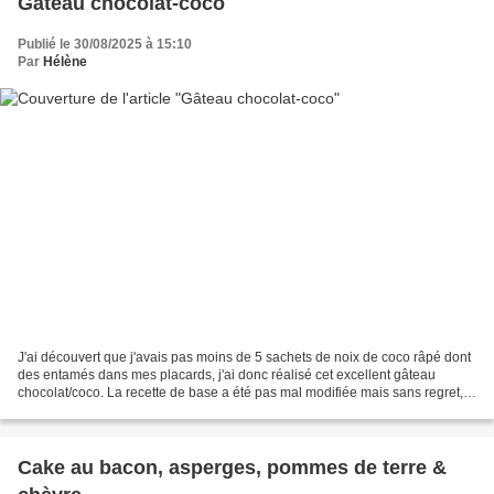
Gâteau chocolat-coco
Publié le 30/08/2025 à 15:10
Par
Hélène
J'ai découvert que j'avais pas moins de 5 sachets de noix de coco râpé dont
des entamés dans mes placards, j'ai donc réalisé cet excellent gâteau
chocolat/coco. La recette de base a été pas mal modifiée mais sans regret,
gustativement, il est succulent...
Cake au bacon, asperges, pommes de terre &