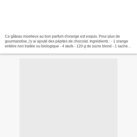
Ce gâteau moelleux au bon parfum d'orange est exquis. Pour plus de
gourmandise, j'y ai ajouté des pépites de chocolat. Ingrédients : - 1 orange
entière non traitée ou biologique - 4 œufs - 120 g de sucre blond - 1 sachets
de sucre vanillé - 75 g d'huile...