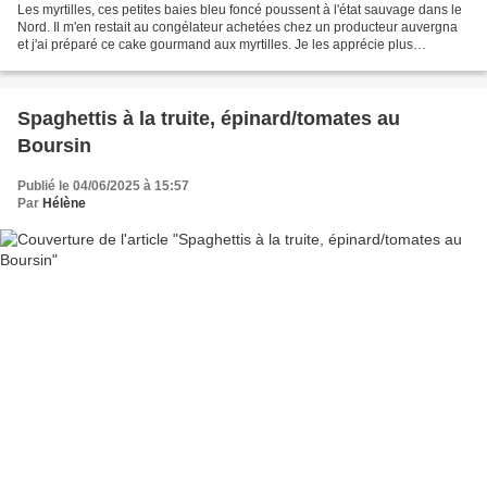
Les myrtilles, ces petites baies bleu foncé poussent à l'état sauvage dans le
Nord. Il m'en restait au congélateur achetées chez un producteur auvergna
et j'ai préparé ce cake gourmand aux myrtilles. Je les apprécie plus
particulièrement en confitures...
Spaghettis à la truite, épinard/tomates au
Boursin
Publié le 04/06/2025 à 15:57
Par
Hélène