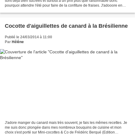
sont déjà bien sucrées et surtout à un prix plus que raisonnable donc
pourquoi attendre l'été pour faire de la confiture de fraises. J'adooore en
tartiner mon pain ou une biscotte...
Cocotte d'aiguillettes de canard à la Brésilienne
Publié le 24/03/2014 à 11:00
Par
Hélène
J'adore manger du canard mais très souvent, je fais les mêmes recettes. Je
me suis donc plongée dans mes nombreux bouquins de cuisine et mon
choix s'est porté sur Mini-cocottes & Co de Frédéric Berqué (Edition