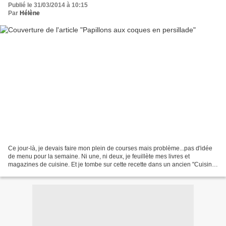
Publié le 31/03/2014 à 10:15
Par
Hélène
Ce jour-là, je devais faire mon plein de courses mais problème...pas d'idée
de menu pour la semaine. Ni une, ni deux, je feuillète mes livres et
magazines de cuisine. Et je tombe sur cette recette dans un ancien "Cuisine
Actuelle" de Septembre 2008. Mon...