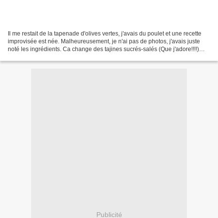
Il me restait de la tapenade d'olives vertes, j'avais du poulet et une recette
improvisée est née. Malheureusement, je n'ai pas de photos, j'avais juste
noté les ingrédients. Ca change des tajines sucrés-salés (Que j'adore!!!!)
Voilà ma recette : Faites...
Publicité