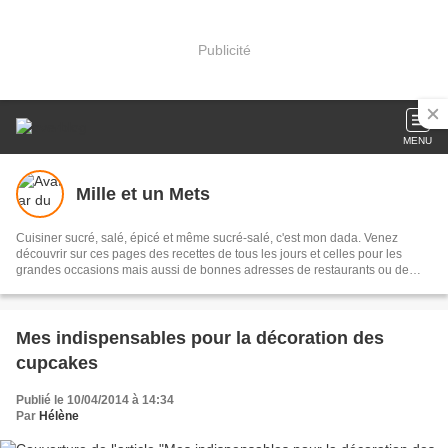
Publicité
MENU
Mille et un Mets
Cuisiner sucré, salé, épicé et même sucré-salé, c'est mon dada. Venez
découvrir sur ces pages des recettes de tous les jours et celles pour les
grandes occasions mais aussi de bonnes adresses de restaurants ou de
lieux où j'ai dégusté de bonnes choses. Peut-être y trouverez-vous votre
bonheur ;-)
Mes indispensables pour la décoration des
cupcakes
Publié le 10/04/2014 à 14:34
Par
Hélène