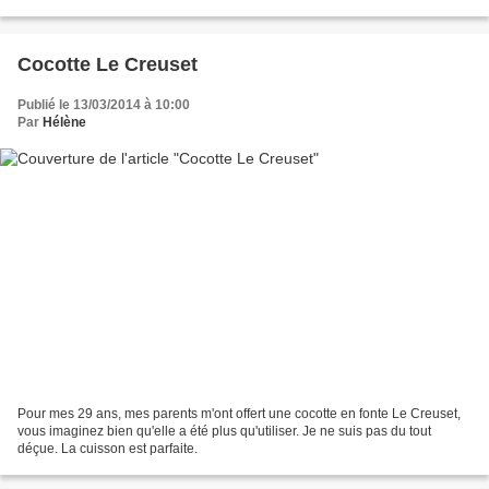
Toquade). Pour 4 mini-cocottes Ingrédients...
Cocotte Le Creuset
Publié le 13/03/2014 à 10:00
Par
Hélène
Pour mes 29 ans, mes parents m'ont offert une cocotte en fonte Le Creuset,
vous imaginez bien qu'elle a été plus qu'utiliser. Je ne suis pas du tout
déçue. La cuisson est parfaite.