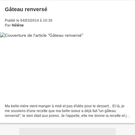
Gâteau renversé
Publié le 04/03/2014 à 10:30
Par
Hélène
Ma belle-mère vient manger à midi et pas d'idée pour le dessert... Et là, je
me souviens d'une recette que ma belle-soeur a déjà fait "un gâteau
renversé", le sien était aux poires. Je l'appelle, elle me donne la recette et je
me lance. Mon chéri n'aimant...