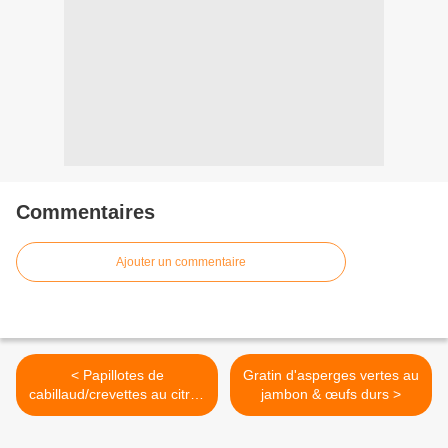
Commentaires
Ajouter un commentaire
< Papillotes de
Gratin d'asperges vertes au
cabillaud/crevettes au citron
jambon & œufs durs >
vert, oignon & thym et son
risotto au curry