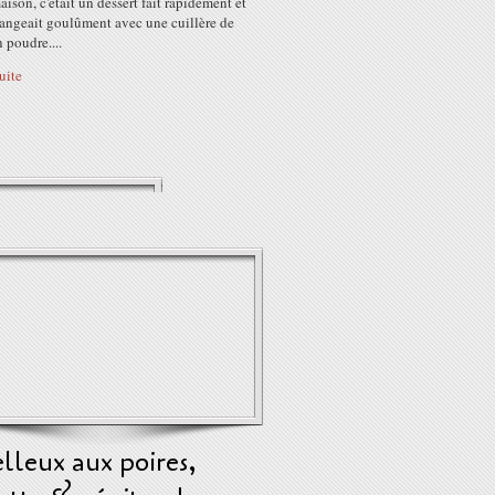
maison, c'était un dessert fait rapidement et
angeait goulûment avec une cuillère de
 poudre....
suite
lleux aux poires,