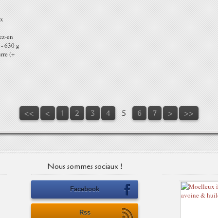
ux
ez-en
: - 630 g
rre (+
<<
<
1
2
3
4
5
6
7
>
>>
Nous sommes sociaux !
Facebook
Rss