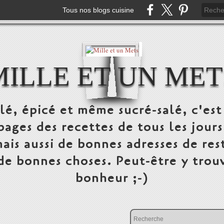
Tous nos blogs cuisine
MILLE ET UN MET
alé, épicé et même sucré-salé, c'e
pages des recettes de tous les jours
ais aussi de bonnes adresses de res
 de bonnes choses. Peut-être y trou
bonheur ;-)