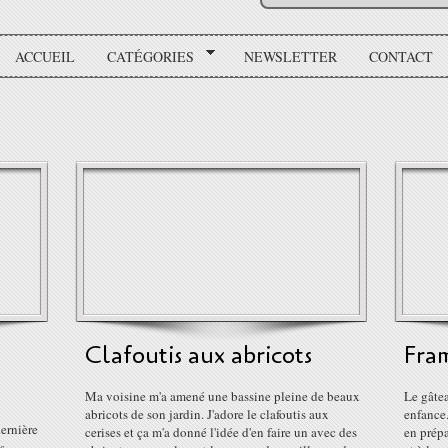
ACCUEIL
CATÉGORIES
NEWSLETTER
CONTACT
Clafoutis aux abricots
Fra
Ma voisine m'a amené une bassine pleine de beaux
Le gâte
abricots de son jardin. J'adore le clafoutis aux
enfance
dernière
cerises et ça m'a donné l'idée d'en faire un avec des
en prépa
s