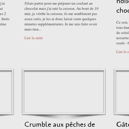
nois
j'ai
J'étais partie pour me préparer un coulant au
ai
chocolat mais j'ai raté la cuisson. Au bout de 10
cho
mes 2
min, je vérifie la cuisson, ils me semblaient pas
 fruits
assez cuits, je les ai donc laissé cuire quelques
Ce soir,
arine
minutes supplémentaires. Je me suis faite avoir
tour dan
mais rien...
de solei
Lire la suite
noisette
oeufs - 
Lire la 
Crumble aux pêches de
Gât