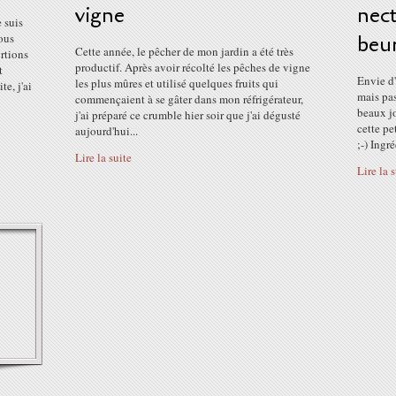
vigne
nect
 suis
ous
beu
Cette année, le pêcher de mon jardin a été très
ortions
productif. Après avoir récolté les pêches de vigne
t
Envie d'
les plus mûres et utilisé quelques fruits qui
e, j'ai
mais pas
commençaient à se gâter dans mon réfrigérateur,
beaux jo
j'ai préparé ce crumble hier soir que j'ai dégusté
cette pe
aujourd'hui...
;-) Ingr
Lire la suite
Lire la 