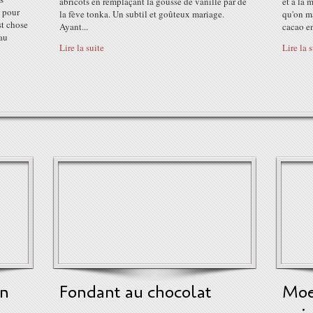
abricots en remplaçant la gousse de vanille par de
et à la 
 pour
la fève tonka. Un subtil et goûteux mariage.
qu'on m
st chose
Ayant...
cacao en
 au
Lire la suite
Lire la 
en
Fondant au chocolat
Moe