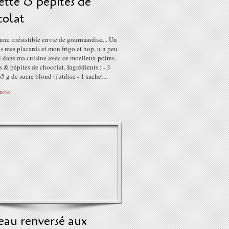
ette & pépites de
colat
 une irrésistible envie de gourmandise... Un
s mes placards et mon frigo et hop, u n peu
l dans ma cuisine avec ce moelleux poires,
s & pépites de chocolat. Ingrédients : - 3
65 g de sucre blond (j'utilise - 1 sachet...
suite
eau renversé aux