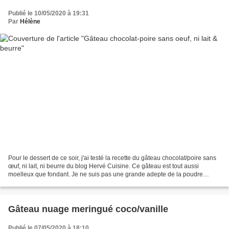
Publié le 10/05/2020 à 19:31
Par
Hélène
Pour le dessert de ce soir, j'ai testé la recette du gâteau chocolat/poire sans
œuf, ni lait, ni beurre du blog Hervé Cuisine. Ce gâteau est tout aussi
moelleux que fondant. Je ne suis pas une grande adepte de la poudre
d'amande dans les gâteaux, j'ai...
Gâteau nuage meringué coco/vanille
Publié le 07/05/2020 à 18:10