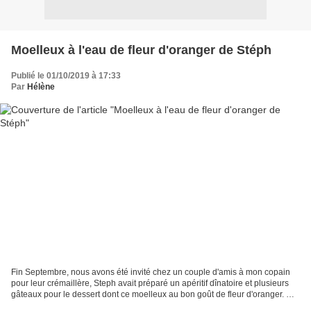
Moelleux à l'eau de fleur d'oranger de Stéph
Publié le 01/10/2019 à 17:33
Par
Hélène
Fin Septembre, nous avons été invité chez un couple d'amis à mon copain
pour leur crémaillère, Steph avait préparé un apéritif dînatoire et plusieurs
gâteaux pour le dessert dont ce moelleux au bon goût de fleur d'oranger. Ce
soir-là, je l'ai préparé...