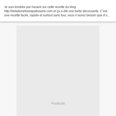
Je suis tombée par hasard sur cette recette du blog
http://iletaitunefoislapatisserie.com et ça a été une belle découverte. C’est
une recette facile, rapide et surtout sans four, vous n’aurez besoin que d’un
saladier, un fouet et une poêle anti-adhésive...
Publicité