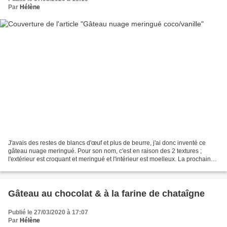
Par
Hélène
J'avais des restes de blancs d'œuf et plus de beurre, j'ai donc inventé ce
gâteau nuage meringué. Pour son nom, c'est en raison des 2 textures ;
l'extérieur est croquant et meringué et l'intérieur est moelleux. La prochaine
fois que j'en ferais un, je...
Gâteau au chocolat & à la farine de chataîgne
Publié le 27/03/2020 à 17:07
Par
Hélène