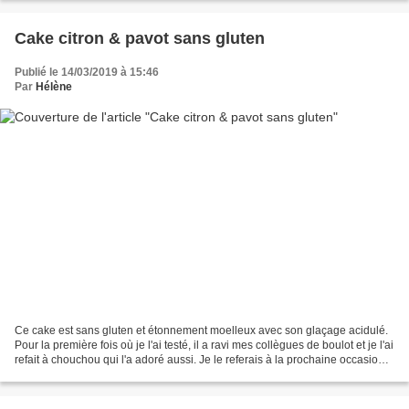
Cake citron & pavot sans gluten
Publié le 14/03/2019 à 15:46
Par
Hélène
Ce cake est sans gluten et étonnement moelleux avec son glaçage acidulé.
Pour la première fois où je l'ai testé, il a ravi mes collègues de boulot et je l'ai
refait à chouchou qui l'a adoré aussi. Je le referais à la prochaine occasion
puisqu'il est à...