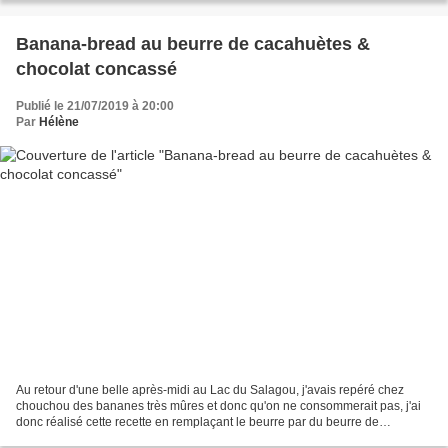
Banana-bread au beurre de cacahuètes &
chocolat concassé
Publié le 21/07/2019 à 20:00
Par
Hélène
Au retour d'une belle après-midi au Lac du Salagou, j'avais repéré chez
chouchou des bananes très mûres et donc qu'on ne consommerait pas, j'ai
donc réalisé cette recette en remplaçant le beurre par du beurre de
cacahuète et l'ai amélioré avec du chocolat...