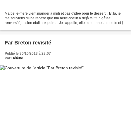
Ma belle-mère vient manger à midi et pas d'idée pour le dessert... Et là, je
me souviens d'une recette que ma belle-soeur a déjà fait "un gâteau
renversé", le sien était aux poires. Je l'appelle, elle me donne la recette et je
me lance. Mon chéri n'aimant...
Far Breton revisité
Publié le 30/10/2013 à 23:07
Par
Hélène