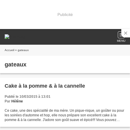
Publicité
MENU
Accueil
» gateaux
gateaux
Cake à la pomme & à la cannelle
Publié le 10/03/2015 à 13:01
Par
Hélène
Ce cake, une des spécialité de ma mère. Un pique-nique, un goûter ou pour
les soirées d'automne et hop, elle nous prépare son excellent cake à la
pomme & à la cannelle. J'adore son goût suave et épicé!!! Vous pouvez
ajouter des cerneaux de noix pour ajouter...