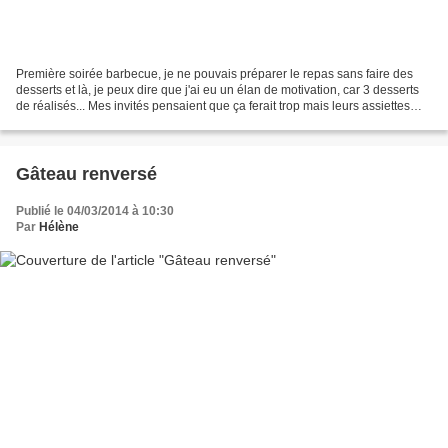
Première soirée barbecue, je ne pouvais préparer le repas sans faire des
desserts et là, je peux dire que j'ai eu un élan de motivation, car 3 desserts
de réalisés... Mes invités pensaient que ça ferait trop mais leurs assiettes
étaient bien vides :-)...
Gâteau renversé
Publié le 04/03/2014 à 10:30
Par
Hélène