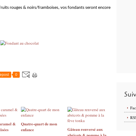
ruits rouges & noirs/framboises, vos fondants seront encore
epost
0
Sui
Fa
RS
caramel &
Quatre-quart de mon
Gâteau renversé aux
isées
enfance
abricots & pomme à la