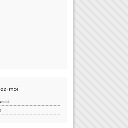
vez-moi
cebook
S