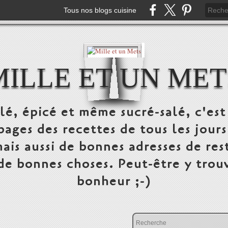
Tous nos blogs cuisine
MILLE ET UN MET
alé, épicé et même sucré-salé, c'e
pages des recettes de tous les jours
ais aussi de bonnes adresses de res
 de bonnes choses. Peut-être y trou
bonheur ;-)