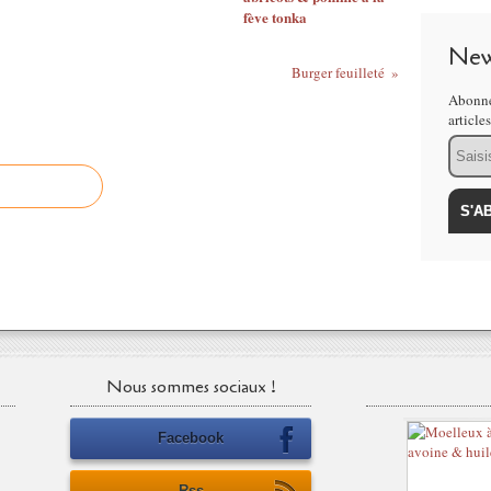
fève tonka
New
Burger feuilleté
Abonne
article
Email
Nous sommes sociaux !
Facebook
Rss