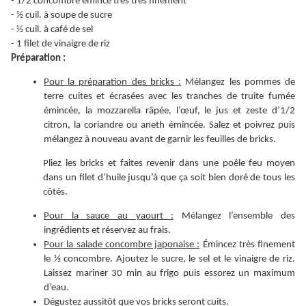
- 1/2 concombre émincé très très finement
- ½ cuil. à soupe de sucre
- ½ cuil. à café de sel
- 1 filet de vinaigre de riz
Préparation :
Pour la préparation des bricks :
Mélangez les pommes de
terre cuites et écrasées avec les tranches de truite fumée
émincée, la mozzarella râpée, l’œuf, le jus et zeste d’1/2
citron, la coriandre ou aneth émincée. Salez et poivrez puis
mélangez à nouveau avant de garnir les feuilles de bricks.
Pliez les bricks et faites revenir dans une poêle feu moyen
dans un filet d’huile jusqu’à que ça soit bien doré de tous les
côtés.
Pour la sauce au yaourt :
Mélangez l’ensemble des
ingrédients et réservez au frais.
Pour la salade concombre japonaise :
Émincez très finement
le ½ concombre. Ajoutez le sucre, le sel et le vinaigre de riz.
Laissez mariner 30 min au frigo puis essorez un maximum
d’eau.
Dégustez aussitôt que vos bricks seront cuits.