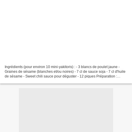
Ingrédients (pour environ 10 mini-yakitoris) : - 3 blancs de poulet jaune -
Graines de sésame (blanches et/ou noires) - 7 cl de sauce soja - 7 cl d'huile
de sésame - Sweet chili sauce pour déguster - 12 piques Préparation :
Coupez les blancs de poulet...