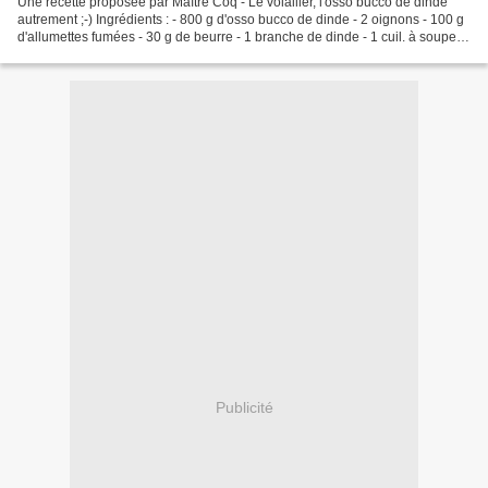
Une recette proposée par Maître Coq - Le volailler, l'osso bucco de dinde
autrement ;-) Ingrédients : - 800 g d'osso bucco de dinde - 2 oignons - 100 g
d'allumettes fumées - 30 g de beurre - 1 branche de dinde - 1 cuil. à soupe
de fond de volaille déshydraté...
Publicité