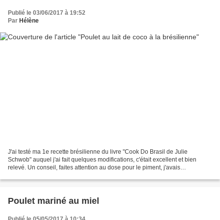
Publié le 03/06/2017 à 19:52
Par
Hélène
J'ai testé ma 1e recette brésilienne du livre "Cook Do Brasil de Julie
Schwob" auquel j'ai fait quelques modifications, c'était excellent et bien
relevé. Un conseil, faites attention au dose pour le piment, j'avais
heureusement réduit la quantité de piment...
Poulet mariné au miel
Publié le 05/05/2017 à 10:34