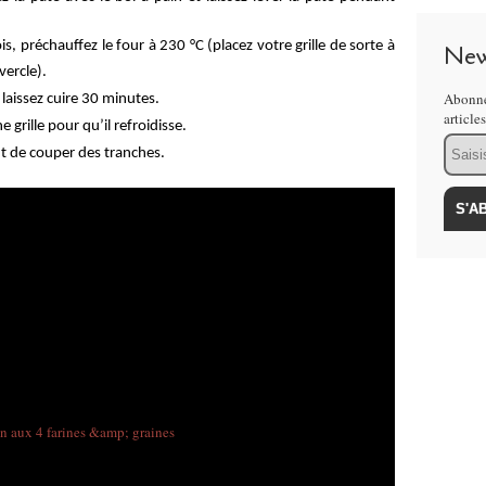
s, préchauffez le four à 230 °C (placez votre grille de sorte à
New
vercle).
Abonne
laissez cuire 30 minutes.
article
e grille pour qu’il refroidisse.
Email
vant de couper des tranches.