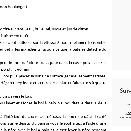
z mon boulanger)
ordre suivant : eau, huile, sel, sucre et jus de citron.
e fraîche émiettée.
lez le robot pâtissier sur la vitesse 2 pour mélanger l’ensemble
ier pétrir les ingrédients jusqu’à ce que la pâte se détache du
eu de farine. Retournez la pâte dans la cuve puis placez le
âte pendant 60 min.
 du bol puis placez-la sur une surface généreusement farinée.
dégazer, repliez-la au centre de la pâte et faites trois à quatre
Sui
 un pli vers le bas.
us lavez et séchez le bol à pain. Saupoudrez le dessus de la
Fa
RS
à l’intérieur du couvercle, déposez la boule de pâte (le coté
sions sur le dessus du pain si vous le souhaitez, à l’aide d’une
la pâte avec le bol à pain et laissez lever la pâte pendant