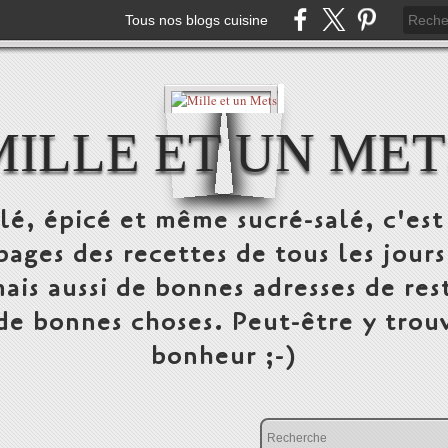
Tous nos blogs cuisine
MILLE ET UN MET
alé, épicé et même sucré-salé, c'e
pages des recettes de tous les jours
ais aussi de bonnes adresses de res
 de bonnes choses. Peut-être y trou
bonheur ;-)