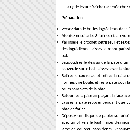
- 20 g de levure fraîche (achetée che
Préparation :
Versez dans le bol les ingrédients dans l’
Ajoutez ensuite les 3 farines et la levur
J’ai inséré le crochet pétrisseur et rég
des ingrédients. Laissez le robot pâtiss
bol.
Saupoudrez le dessus de la pâte d’un p
couvercle sur le bol. Laissez lever la p
Retirez le couvercle et retirez la pâte
Formez une boule, étirez la pâte pour la 
tours complets de la pâte.
Retournez la pâte en plaçant la face avec
Laissez la pâte reposer pendant que vo
pâte de farine.
Déposez un disque de papier sulfurisé 
avec un pli vers le bas). Faites des inci
lame de couteau sans dents. Recouvrez 