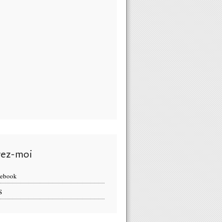
vez-moi
cebook
S