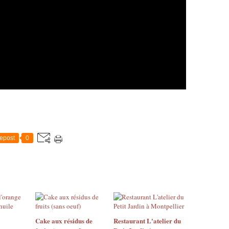
epost
0
Cake aux résidus de
Restaurant L'atelier du