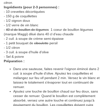
citron.
Ingrédients (pour 2-3 personnes) :
- 10 crevettes décortiquées
- 150 g de coquillettes
- 1/2 oignon doux
- 1/2 verre de vin blanc
-
40 cl de
bo
uillon de légumes
1 coeur de bouillon légumes
(marque Maggi) dilué dans 40 cl d'eau chaude
- 2 cuil. à soupe de crème semi-épaisse
- 1 petit bouquet de
ciboulette
persil
- 1/2 citron
- 3 cuil. à soupe d'huile d'olive
- Sel & poivre
Préparation :
Dans une sauteuse, faites revenir l'oignon émincé dans 2
cuil. à soupe d'huile d'olive. Ajoutez les coquillettes et
mélangez sur feu vif pendant 2 min. Versez le vin blanc et
laissez-le totalement s'évaporer tout en continuant de
remuer.
Ajoutez une louche de bouillon chaud sur feu doux, sans
cesser de remuer. Quand le bouillon est complètement
absorbé, versez une autre louche et continuez jusqu'à
épuisement du bouillon. Les coquillettes doivent cuire