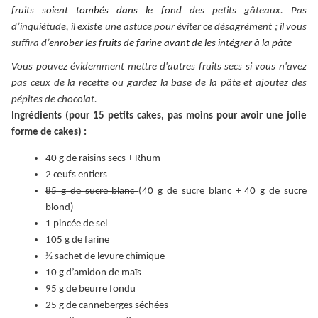
fruits soient tombés dans le fond
des petits gâteaux. Pas
d’inquiétude, il existe une astuce pour éviter ce désagrément ; il vous
suffira d’
enrober les fruits de farine avant de les intégrer à la pâte
Vous pouvez évidemment mettre d'autres fruits secs si vous n'avez
pas ceux de la recette ou gardez la base de la pâte et ajoutez des
pépites de chocolat.
Ingrédients (pour 15 petits cakes, pas moins pour avoir une jolie
forme de cakes) :
40 g de raisins secs + Rhum
2 œufs entiers
85 g de sucre blanc
(40 g de sucre blanc + 40 g de sucre
blond)
1 pincée de sel
105 g de farine
½ sachet de levure chimique
10 g d’amidon de maïs
95 g de beurre fondu
25 g de canneberges séchées