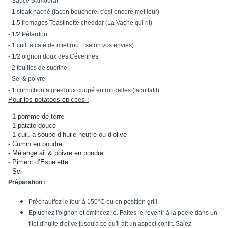
- Sauce Samouraï
- 1 steak haché (façon bouchère, c'est encore meilleur)
- 1,5 fromages Toastinette
cheddar
(La Vache qui rit)
- 1/2 Pélardon
- 1 cuil. à café de miel (ou + selon vos envies)
- 1/2 oignon doux des Cévennes
- 2 feuilles de sucrine
- Sel & poivre
- 1 cornichon aigre-doux coupé en rondelles (facultatif)
Pour les potatoes épicées :
- 1 pomme de terre
- 1 patate douce
- 1 cuil. à soupe d’huile neutre ou d’olive
- Cumin en poudre
- Mélange ail & poivre en poudre
- Piment d’Espelette
- Sel
Préparation :
Préchauffez le four à 150°C ou en position grill.
Epluchez l'oignon et émincez-le. Faites-le revenir
à la poêle dans un
filet d'huile d'olive
jusqu'à ce qu'il ait un aspect confit. Salez