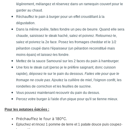
légèrement, mélangez et réservez dans un ramequin couvert pour le
garder au chaud.
Réchauffez le pain à burger pour un effet croustillant à la
dégustation.
Dans la même poêle, faites fondre un peu de beurre. Quand elle sera
chaude, saisissez le steak haché, salez et poivrez. Retournez-le,
salez et poivrez la 2e face. Posez les fromages cheddar et le 1/2
pélardon coupé dans l'épaisseur (un pélardon reconstitué mais
moins épais) et laissez-les fondre.
Mettez de la sauce Samouraï sur les 2 faces du pain à hamburger.
Une fois le steak cuit (perso je le préfère saignant, donc cuisson
rapide), déposez-le sur le pain du dessous.
Faites vite pour que le
fromage ne coule pas.
Ajoutez la cuillère de miel, l'oignon confit, les
rondelles de cornichon et les feuilles de sucrine.
Vous pouvez maintenant recouvrir du pain du dessus.
Percez votre burger à l'aide d'un pique pour qu'il se tienne mieux.
Pour les potatoes épicées :
Préchauffez le four à 180°C.
Epluchez et rincez 1 pomme de terre et 1 patate douce puis coupez-