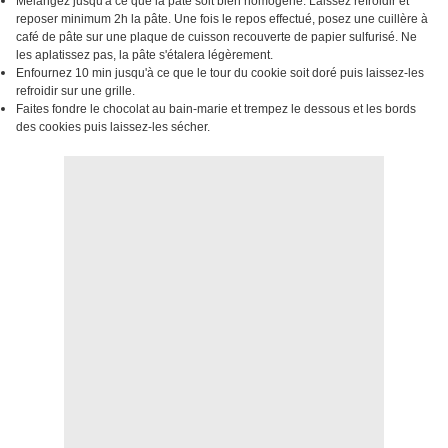
Mélangez jusqu'à ce que la pâte soit bien homogène. Laissez refroidir et
reposer minimum 2h la pâte. Une fois le repos effectué, posez une cuillère à
café de pâte sur une plaque de cuisson recouverte de papier sulfurisé. Ne
les aplatissez pas, la pâte s'étalera légèrement.
Enfournez 10 min jusqu'à ce que le tour du cookie soit doré puis laissez-les
refroidir sur une grille.
Faites fondre le chocolat au bain-marie et trempez le dessous et les bords
des cookies puis laissez-les sécher.