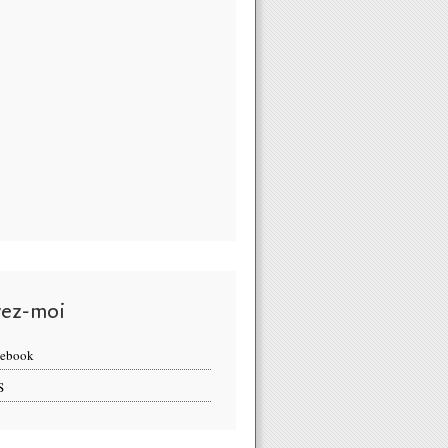
vez-moi
cebook
S