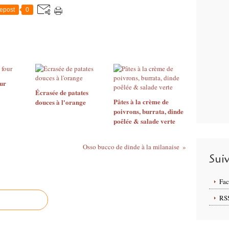
epost
0
our
Écrasée de patates
Pâtes à la crème de
douces à l'orange
poivrons, burrata, dinde
poêlée & salade verte
Osso bucco de dinde à la milanaise
Sui
Fa
RS