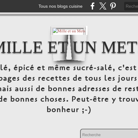
Tous nos blogs cuisine
MILLE ET UN MET
alé, épicé et même sucré-salé, c'e
pages des recettes de tous les jours
ais aussi de bonnes adresses de res
 de bonnes choses. Peut-être y trou
bonheur ;-)