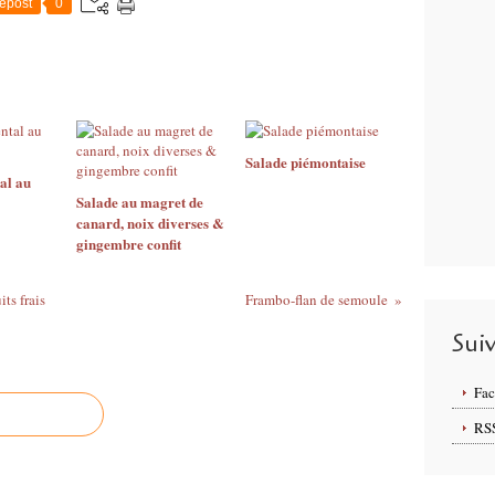
epost
0
Salade piémontaise
al au
Salade au magret de
canard, noix diverses &
gingembre confit
ts frais
Frambo-flan de semoule
Sui
Fa
RS