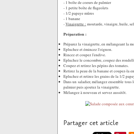
- 1 boîte de coeurs de palmier
- 1 petite boîte de flageolets
- 1/2 papaye mûres
- 1 banane
-
Vinaigrette :
moutarde, vinaigre, huile, se
Préparation :
Préparez la vinaigrette, en mélangeant la mou
Epluchez et émincez l'oignon.
Rincez et coupez l'endive.
Epluchez le concombre, coupez des rondell
Coupez et retirez les pépins des tomates.
Retirez la peau de la banane et coupez-la en
Epluchez et retirez les grains de la 1/2 pap
Dans un saladier, mélangez ensemble tous les
palmier puis ajoutez la vinaigrette.
Mélangez à nouveau et servez aussitôt.
Partager cet article