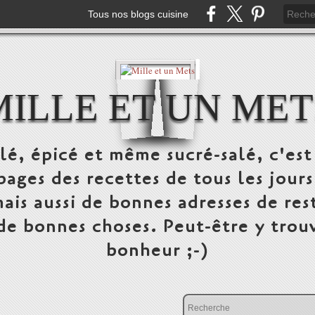
Tous nos blogs cuisine
MILLE ET UN MET
alé, épicé et même sucré-salé, c'e
pages des recettes de tous les jours
ais aussi de bonnes adresses de res
 de bonnes choses. Peut-être y trou
bonheur ;-)