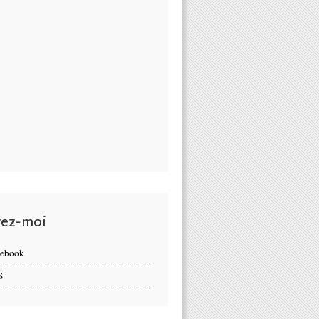
vez-moi
cebook
S