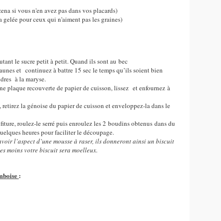
ena si vous n'en avez pas dans vos placards)
la gelée pour ceux qui n'aiment pas les graines)
ant le sucre petit à petit. Quand ils sont au bec
jaunes et continuez à battre 15 sec le temps qu’ils soient bien
udres à la maryse.
une plaque recouverte de papier de cuisson, lissez et enfournez à
retirez la génoise du papier de cuisson et enveloppez-la dans le
nfiture, roulez-le serré puis enroulez les 2 boudins obtenus dans du
quelques heures pour faciliter le découpage.
voir l’aspect d’une mousse à raser, ils donneront ainsi un biscuit
mes moins votre biscuit sera moelleux.
amboise
: