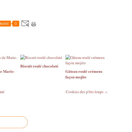
epost
0
Biscuit roulé chocolaté
de Marie-
Gâteau roulé crémeux
façon mojito
umé
Cookies des p'tits loups