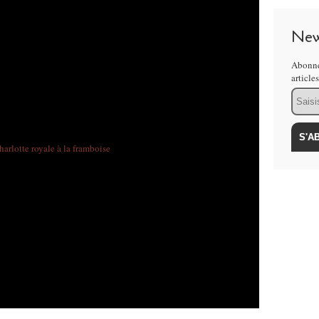
New
Abonne
article
Email