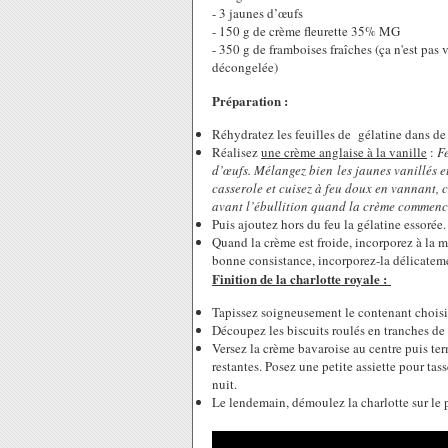
- 3 jaunes d’œufs
- 150 g de crème fleurette 35% MG
- 350 g de framboises fraîches (ça n'est pas v
décongelée)
Préparation :
Réhydratez les feuilles de gélatine dans de
Réalisez
une crème anglaise à la vanille
:
Fe
d’œufs. Mélangez bien les jaunes vanillés et 
casserole et cuisez à feu doux en vannant, c
avant l’ébullition quand la crème commence
Puis ajoutez hors du feu la gélatine essorée
Quand la crème est froide, incorporez à la m
bonne consistance, incorporez-la délicateme
Finition de la charlotte royale :
Tapissez soigneusement le contenant choisi
Découpez les biscuits roulés en tranches de 
Versez la crème bavaroise au centre puis ter
restantes. Posez une petite assiette pour tass
nuit.
Le lendemain, démoulez la charlotte sur le p