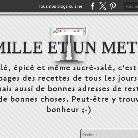
Tous nos blogs cuisine
MILLE ET UN MET
alé, épicé et même sucré-salé, c'e
pages des recettes de tous les jours
ais aussi de bonnes adresses de res
 de bonnes choses. Peut-être y trou
bonheur ;-)