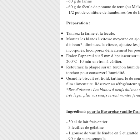
- 60 g de farine
- 60 g de fécule de pomme de terre (ou Maïz
- 1/2 pot de confiture de framboises (ou de 
Préparation :
Tamisez la farine et la fécule.
Montez les blancs à vitesse moyenne en ajout
d’oiseau*, diminuez la vitesse, ajoutez les 
incorporés. Incorporez délicatement les po
Étalez l’appareil sur 5 mm d’épaisseur sur 
200°C 10 min environ à vérifier.
Retournez la plaque sur un torchon humide, 
torchon pour conserver l’humidité.
Quand le biscuit est froid, tartinez-le de co
film alimentaire. Réservez au réfrigérateur 
*Bec d'oiseau : Les blancs d’oeufs doivent a
très léger, plus vos oeufs seront montés fer
Ingrédients
pour la Bavaroise vanille-fr
- 30 cl de lait frais entier
- 3 feuilles de gélatine
- 1 gousse de vanille fendue en 2 et grattée
- 90 g de sucre semoule