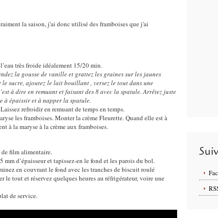
raiment la saison, j'ai donc utilisé des framboises que j'ai
 l’eau très froide idéalement 15/20 min.
ndez la gousse de vanille et grattez les graines sur les jaunes
le sucre, ajoutez le lait bouillant , versez le tout dans une
’est à dire en remuant et faisant des 8 avec la spatule. Arrêtez juste
 à épaissir et à napper la spatule.
. Laissez refroidir en remuant de temps en temps.
aryse les framboises. Monter la crème Fleurette. Quand elle est à
nt à la maryse à la crème aux framboises.
Sui
 de film alimentaire.
5 mm d’épaisseur et tapissez-en le fond et les parois du bol.
minez en couvrant le fond avec les tranches de biscuit roulé
Fa
er le tout et réservez quelques heures au réfrigérateur, voire une
RS
lat de service.