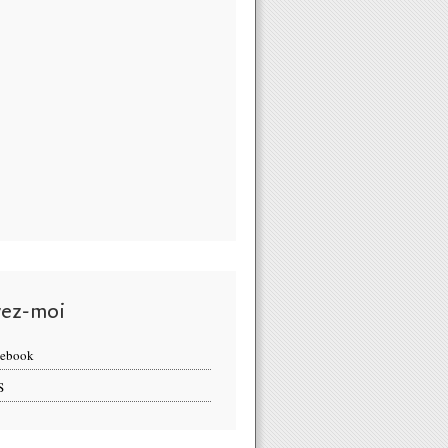
vez-moi
cebook
S