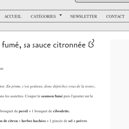
ACCUEIL
CATÉGORIES
NEWSLETTER
CONTACT
fumé, sa sauce citronnée &
8am
te. En prime, c'est goûteux, donc dépêchez-vous de la tester...
saumon fumé
ns les assiettes. Couper le
puis l'ajouter sur le
persil
ciboulette.
 bouquet de
+ 1 bouquet de
us de citron
herbes hachées
sel + poivre
+
+ 1 pincée de
.