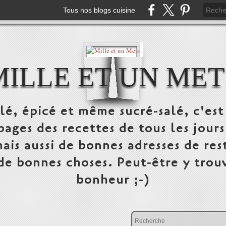
Tous nos blogs cuisine
MILLE ET UN MET
alé, épicé et même sucré-salé, c'e
pages des recettes de tous les jours
ais aussi de bonnes adresses de res
 de bonnes choses. Peut-être y trou
bonheur ;-)