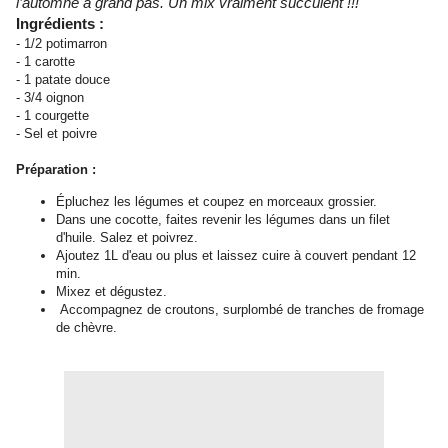
l’automne à grand pas. Un mix vraiment succulent !!!
Ingrédients :
- 1/2 potimarron
- 1 carotte
- 1 patate douce
- 3/4 oignon
- 1 courgette
- Sel et poivre
Préparation :
Épluchez les légumes et coupez en morceaux grossier.
Dans une cocotte, faites revenir les légumes dans un filet
d'huile. Salez et poivrez.
Ajoutez 1L d'eau ou plus et laissez cuire à couvert pendant 12
min.
Mixez et dégustez.
Accompagnez de croutons, surplombé de tranches de fromage
de chèvre.