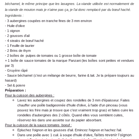
béchamel, le même principe que les lasagnes. La viande utilisée est normalement de
la viande de mouton mais je n'aime pas ça, je l'ai donc remplacé par du bœuf haché.
Ingrédients :
- 3 aubergines coupées en tranche fines de 3 mm environ
- Huile d'olive
- 1 oignon
- 2 gousses d'ail
- 4 steaks de bœuf haché
- 1 Feuille de laurier
- 2 Brins de thym
- 2 boîtes de pulpes de tomates ou 1 grosse boîte de tomate
+ 1 boîte de sauce tomates de la marque Panzani (les boîtes sont petites et vendues
par 3)
- Gruyère râpé
- Sauce béchamel (c'est un mélange de beurre, farine & lait. Je la prépare toujours au
hasard)
- Sel & poivre
Préparation :
Pour la cuisson des aubergines :
Lavez les aubergines et coupez des rondelles de 3 mm d'épaisseur. Faites
chauffer une poêle badigeonnée d'huile d'olive, à l'aide d'un pinceau (vous
pouvez les frire mais je trouve que c'est vraiment trop gras) et faites cuire les
rondelles d'aubergines des 2 côtés. Quand elles vous semblent cuites,
réservez-les dans une assiette sur du papier absorbant.
Pour la cuisson de la sauce tomates boeuf :
Epluchez l'oignon et les gousses d'ail. Emincez l'oignon et hachez l'ail.
, faites revenir l'oignon
Dans une poêle avec 1 cuil. à soupe d'huile d'olive