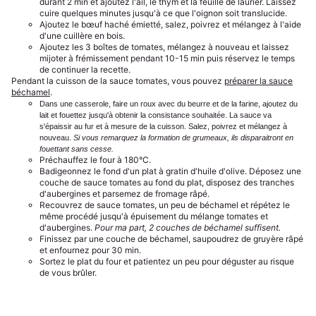
durant 2 min et ajoutez l'ail, le thym et la feuille de laurier. Laissez
cuire quelques minutes jusqu'à ce que l'oignon soit translucide.
Ajoutez le bœuf haché émietté, salez, poivrez et mélangez à l'aide
d'une cuillère en bois.
Ajoutez les 3 boîtes de tomates, mélangez à nouveau et laissez
mijoter à frémissement pendant 10-15 min puis réservez le temps
de continuer la recette.
Pendant la cuisson de la sauce tomates, vous pouvez
préparer la sauce
béchamel
.
Dans une casserole, faire un roux avec du beurre et de la farine, ajoutez du
lait et fouettez jusqu'à obtenir la consistance souhaitée. La sauce va
s'épaissir au fur et à mesure de la cuisson. Salez, poivrez et mélangez à
nouveau.
Si vous remarquez la formation de grumeaux, ils disparaitront en
fouettant sans cesse.
Préchauffez le four à 180°C.
Badigeonnez le fond d'un plat à gratin d'huile d'olive. Déposez une
couche de sauce tomates au fond du plat, disposez des tranches
d'aubergines et parsemez de fromage râpé.
Recouvrez de sauce tomates, un peu de béchamel et répétez le
même procédé jusqu'à épuisement du mélange tomates et
d'aubergines.
Pour ma part, 2 couches de béchamel suffisent.
Finissez par une couche de béchamel, saupoudrez de gruyère râpé
et enfournez pour 30 min.
Sortez le plat du four et patientez un peu pour déguster au risque
de vous brûler.