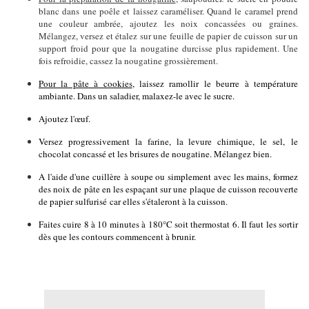
blanc dans une poêle et laissez caraméliser. Quand le caramel prend
une couleur ambrée, ajoutez les noix concassées ou graines.
Mélangez, versez et étalez sur une feuille de papier de cuisson sur un
support froid pour que la nougatine durcisse plus rapidement. Une
fois refroidie, cassez la nougatine grossièrement.
Pour la pâte à cookies
, laissez ramollir le beurre à température
ambiante. Dans un saladier, malaxez-le avec le sucre.
Ajoutez l'œuf.
Versez progressivement la farine, la levure chimique, le sel, le
chocolat concassé et les brisures de nougatine. Mélangez bien.
A l'aide d'une cuillère à soupe ou simplement avec les mains, formez
des noix de pâte en les espaçant sur une plaque de cuisson recouverte
de papier sulfurisé car elles s'étaleront à la cuisson.
Faites cuire 8 à 10 minutes à 180°C soit thermostat 6. Il faut les sortir
dès que les contours commencent à brunir.