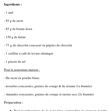
Ingrédients :
- 1 œuf
- 85 g de sucre
- 85 g de beurre doux
- 150 g de farine
- 75 g de chocolat concassé ou pépites de chocolat
- 1 cuillère à café de levure chimique
- 1 pincée de sel
Pour la nougatine maison :
- Du sucre en poudre blanc
- noisettes concassées, graines de courge & de sésame (1e fournée)
- Amandes concassées, graines de courge et raisins secs (2e fournée)
Préparation :
Pour la préparation de la nougatine
, saupoudrez le sucre en poudre