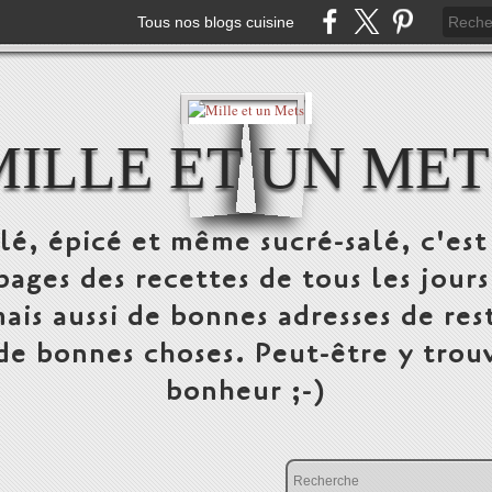
Tous nos blogs cuisine
MILLE ET UN MET
alé, épicé et même sucré-salé, c'e
pages des recettes de tous les jours
ais aussi de bonnes adresses de res
 de bonnes choses. Peut-être y trou
bonheur ;-)