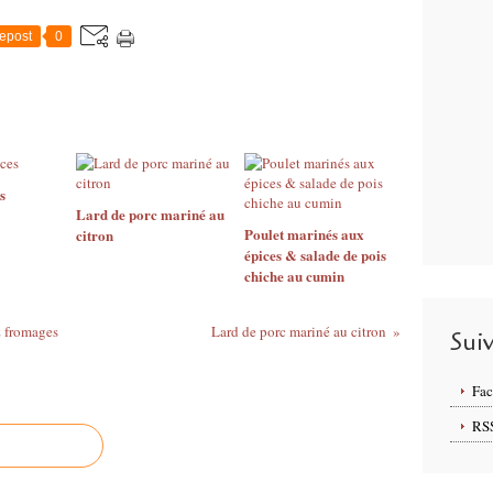
epost
0
s
Lard de porc mariné au
Poulet marinés aux
citron
épices & salade de pois
chiche au cumin
& fromages
Lard de porc mariné au citron
Sui
Fa
RS