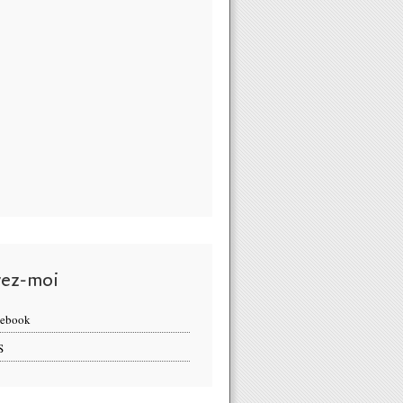
vez-moi
cebook
S