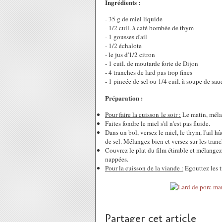
Ingrédients :
- 35 g de miel liquide
- 1/2 cuil. à café bombée de thym
- 1 gousses d'ail
- 1/2 échalote
- le jus d'1/2 citron
- 1 cuil. de moutarde forte de Dijon
- 4 tranches de lard pas trop fines
- 1 pincée de sel ou 1/4 cuil. à soupe de sauc
Préparation :
Pour faire la cuisson le soir :
Le matin, mélan
Faites fondre le miel s'il n'est pas fluide.
Dans un bol, versez le miel, le thym, l'ail h
de sel. Mélangez bien et versez sur les tranc
Couvrez le plat du film étirable et mélangez
nappées.
Pour la cuisson de la viande :
Egouttez les t
Partager cet article