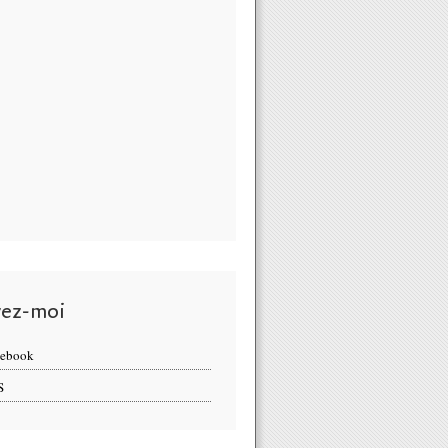
vez-moi
cebook
S