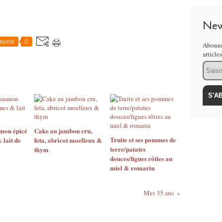
New
epost
0
Abonne
article
Email
umon épicé
Cake au jambon cru,
Truite et ses pommes de
lait de
feta, abricot moelleux &
terre/patates
thym
douces/figues rôties au
miel & romarin
Mes 35 ans