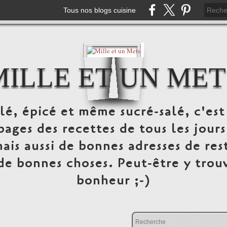
Tous nos blogs cuisine
MILLE ET UN MET
alé, épicé et même sucré-salé, c'e
pages des recettes de tous les jours
ais aussi de bonnes adresses de res
 de bonnes choses. Peut-être y trou
bonheur ;-)