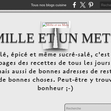
Tous nos blogs cuisine
MILLE ET UN MET
alé, épicé et même sucré-salé, c'e
pages des recettes de tous les jours
ais aussi de bonnes adresses de res
 de bonnes choses. Peut-être y trou
bonheur ;-)