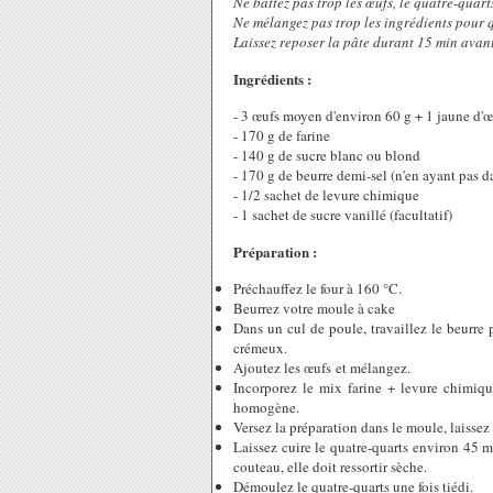
Ne battez pas trop les œufs, le quatre-quart
Ne mélangez pas trop les ingrédients pour 
Laissez reposer la pâte durant 15 min avant
Ingrédients :
- 3 œufs moyen d'environ 60 g + 1 jaune d'
- 170 g de farine
- 140 g de sucre blanc ou blond
- 170 g de beurre demi-sel (n'en ayant pas dan
- 1/2 sachet de levure chimique
- 1 sachet de sucre vanillé (facultatif)
Préparation :
Préchauffez le four à 160 °C.
Beurrez votre moule à cake
Dans un cul de poule, travaillez le beurre
crémeux.
Ajoutez les œufs et mélangez.
Incorporez le mix farine + levure chimiqu
homogène.
Versez la préparation dans le moule, laissez
Laissez cuire le quatre-quarts environ 45 mi
couteau, elle doit ressortir sèche.
Démoulez le quatre-quarts une fois tiédi.