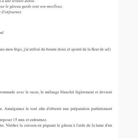
s a une texture dense.
que le gâteau garde tout son moelleux.
 d'enfourner.
œuf
s mon frigo, j'ai utilisé du beurre doux et ajouté de la fleur de sel)
 pommade avec le sucre, le mélange blanchit légèrement et devient
e. Amalgamez le tout afin d'obtenir une préparation parfaitement
 reposer 15 min et enfournez.
n. Vérifiez la cuisson en piquant le gâteau à l'aide de la lame d'un