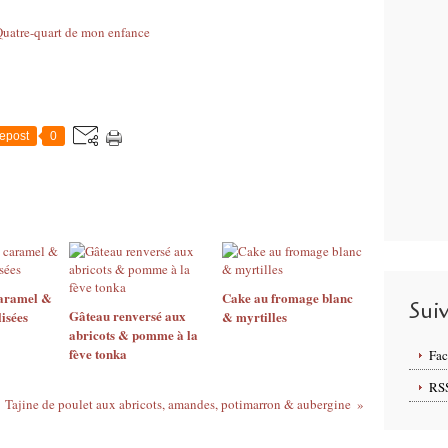
epost
0
caramel &
Cake au fromage blanc
Sui
Gâteau renversé aux
isées
& myrtilles
abricots & pomme à la
fève tonka
Fa
RS
Tajine de poulet aux abricots, amandes, potimarron & aubergine