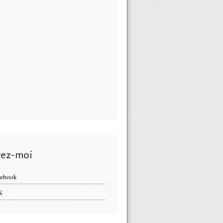
vez-moi
cebook
S