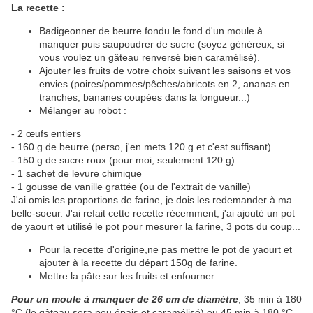
La recette :
Badigeonner de beurre fondu le fond d'un moule à
manquer puis saupoudrer de sucre (soyez généreux, si
vous voulez un gâteau renversé bien caramélisé).
Ajouter les fruits de votre choix suivant les saisons et vos
envies (poires/pommes/pêches/abricots en 2, ananas en
tranches, bananes coupées dans la longueur...)
Mélanger au robot :
- 2 œufs entiers
- 160 g de beurre (perso, j'en mets 120 g et c'est suffisant)
- 150 g de sucre roux (pour moi, seulement 120 g)
- 1 sachet de levure chimique
- 1 gousse de vanille grattée (ou de l'extrait de vanille)
J'ai omis les proportions de farine, je dois les redemander à ma
belle-soeur. J'ai refait cette recette récemment, j'ai ajouté un pot
de yaourt et utilisé le pot pour mesurer la farine, 3 pots du coup...
Pour la recette d'origine,ne pas mettre le pot de yaourt et
ajouter à la recette du départ 150g de farine.
Mettre la pâte sur les fruits et enfourner.
Pour un moule à manquer de 26 cm de diamètre
, 35 min à 180
°C (le gâteau sera peu épais et caramélisé) ou 45 min à 180 °C