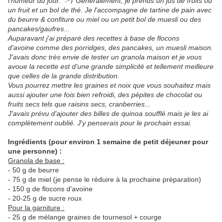
:-)
l'humeur du jour.
Généralement, je prends un jus de fruits ou
un fruit et un bol de thé. Je l'accompagne de tartine de pain avec
du beurre & confiture ou miel ou un petit bol de muesli ou des
pancakes/gaufres...
Auparavant j'ai préparé des recettes à base de flocons
d'avoine comme des porridges, des pancakes, un muesli maison.
J'avais donc très envie de tester un granola maison et je vous
avoue la recette est d'une grande simplicité et tellement meilleure
que celles de la grande distribution.
Vous pourrez mettre les graines et noix que vous souhaitez mais
aussi ajouter une fois bien refroidi, des pépites de chocolat ou
fruits secs tels que raisins secs, cranberries...
J'avais prévu d'ajouter des billes de quinoa soufflé mais je les ai
complètement oublié. J'y penserais pour le prochain essai.
Ingrédients (pour environ 1 semaine de petit déjeuner pour
une personne) :
Granola de base :
- 50 g de beurre
- 75 g de miel (je pense le réduire à la prochaine préparation)
- 150 g de flocons d'avoine
- 20-25 g de sucre roux
Pour la garniture :
- 25 g de mélange graines de tournesol + courge