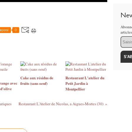
New
Abonne
epost
0
article
Email
Cake aux résidus de
Restaurant L'atelier du
range avec
fruits (sans oeuf)
Petit Jardin à
 d'olive
Montpellier
atiques
Restaurant L'Atelier de Nicolas, a Aigues-Mortes (30)