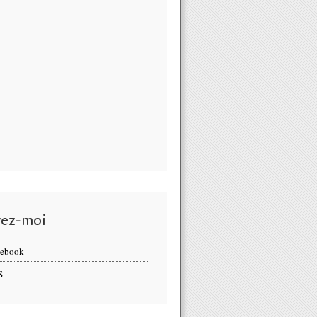
vez-moi
cebook
S