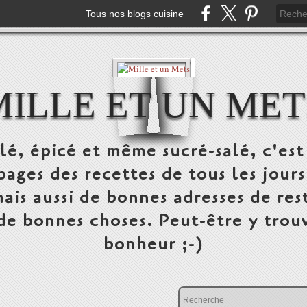
Tous nos blogs cuisine
MILLE ET UN MET
alé, épicé et même sucré-salé, c'e
pages des recettes de tous les jours
ais aussi de bonnes adresses de res
 de bonnes choses. Peut-être y trou
bonheur ;-)