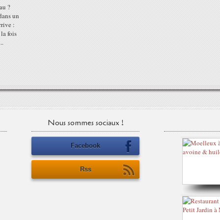
au ?
 dans un
rive :
la fois
..
Nous sommes sociaux !
Facebook
Rss