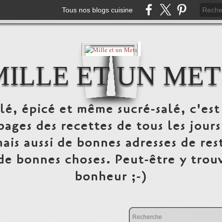
Tous nos blogs cuisine
MILLE ET UN MET
alé, épicé et même sucré-salé, c'e
pages des recettes de tous les jours
ais aussi de bonnes adresses de res
 de bonnes choses. Peut-être y trou
bonheur ;-)