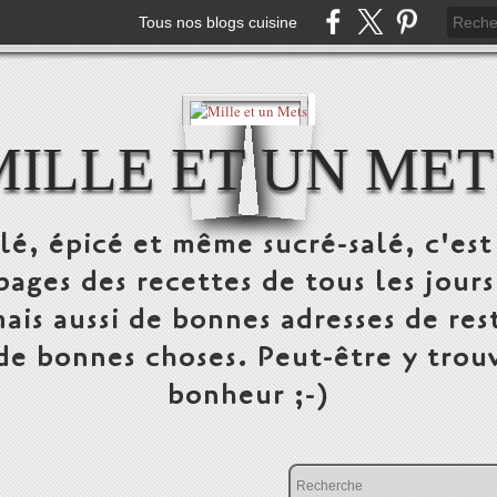
Tous nos blogs cuisine
MILLE ET UN MET
alé, épicé et même sucré-salé, c'e
pages des recettes de tous les jours
ais aussi de bonnes adresses de res
 de bonnes choses. Peut-être y trou
bonheur ;-)