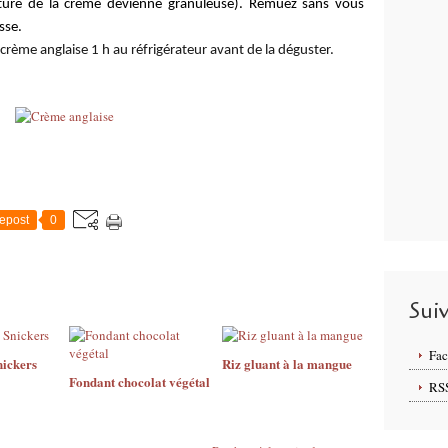
xture de la crème devienne granuleuse).
Remuez sans vous
sse.
e crème anglaise 1 h au réfrigérateur avant de la déguster.
epost
0
Sui
Fa
nickers
Riz gluant à la mangue
Fondant chocolat végétal
RS