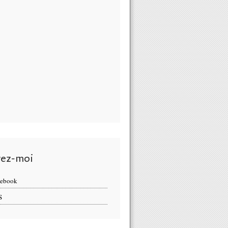
vez-moi
cebook
S