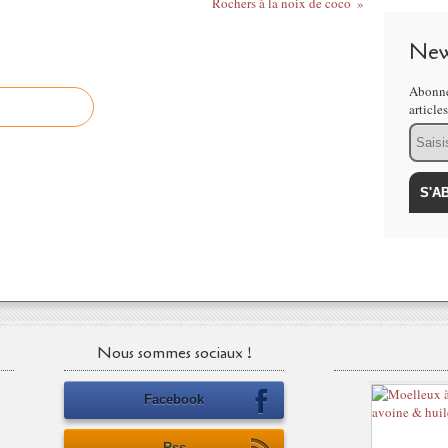
Rochers à la noix de coco
New
Abonne
article
Email
Nous sommes sociaux !
Facebook
Rss