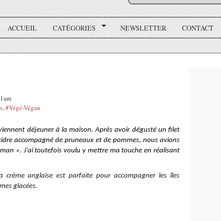
ACCUEIL
CATÉGORIES
NEWSLETTER
CONTACT
:41am
s
,
#Végé-Végan
iennent déjeuner à la maison. Après avoir dégusté un filet
cidre
accompagné
de pruneaux et de pommes, nous avions
aman ».
J
'ai
toutefois
voulu y mettre ma touche en réalisant
a crème anglaise est parfaite pour accompagner les îles
èmes glacées.