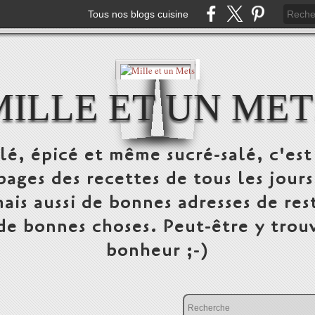
Tous nos blogs cuisine
MILLE ET UN MET
alé, épicé et même sucré-salé, c'e
pages des recettes de tous les jours
ais aussi de bonnes adresses de res
 de bonnes choses. Peut-être y trou
bonheur ;-)