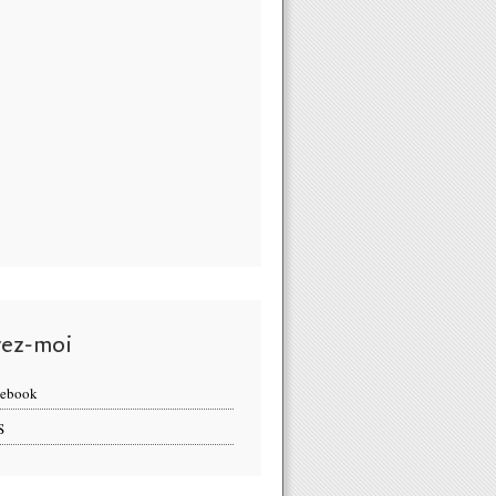
vez-moi
cebook
S