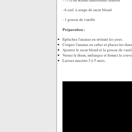
- 75 cl de Rhum traditionnel Isautier
- 6 cuil. à soupe de sucre blond
- 1 gousse de vanille
Préparation :
Epluchez l'ananas en retirant les yeux.
Coupez l'ananas en cubes et placez-les dans 
Ajoutez le sucre blond et la gousse de vanil
Versez le rhum, mélangez et fermez le couve
Laissez macérer 3 à 5 mois.