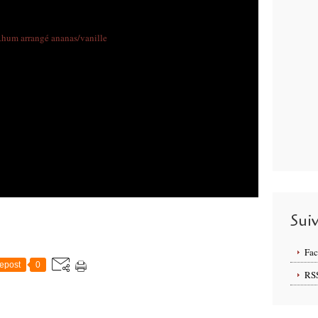
Sui
Fa
epost
0
RS