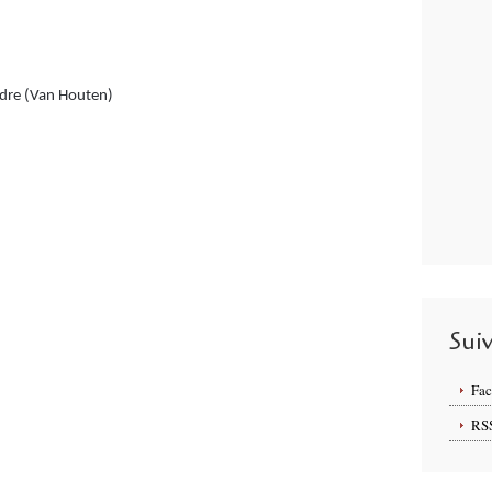
udre (Van Houten)
Sui
Fa
RS