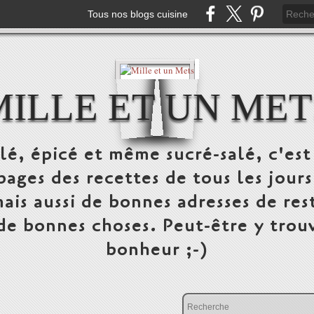
Tous nos blogs cuisine
MILLE ET UN MET
alé, épicé et même sucré-salé, c'e
pages des recettes de tous les jours
ais aussi de bonnes adresses de res
 de bonnes choses. Peut-être y trou
bonheur ;-)