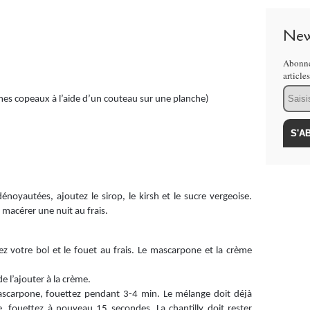
New
Abonne
article
Email
é mes copeaux à l’aide d’un couteau sur une planche)
dénoyautées, ajoutez le sirop, le kirsh et le sucre vergeoise.
z macérer une nuit au frais.
z votre bol et le fouet au frais. Le mascarpone et la crème
 l’ajouter à la crème.
mascarpone, fouettez pendant 3-4 min. Le mélange doit déjà
, fouettez à nouveau 15 secondes. La chantilly doit rester