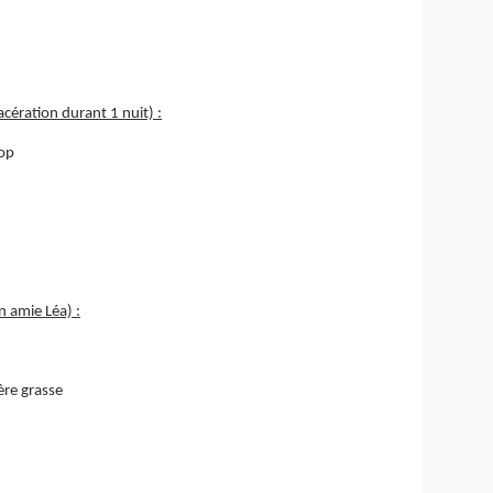
cération durant 1 nuit) :
rop
n amie Léa) :
ère grasse