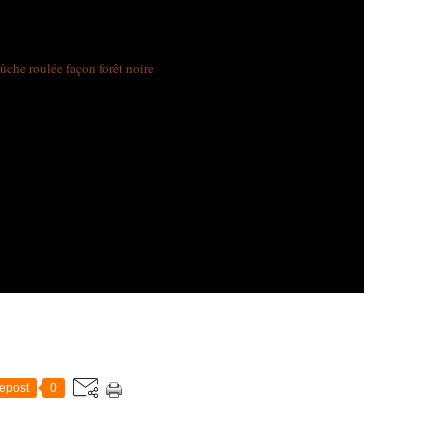
epost
0