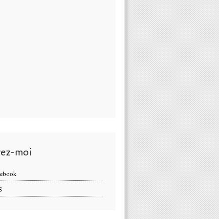
vez-moi
cebook
S