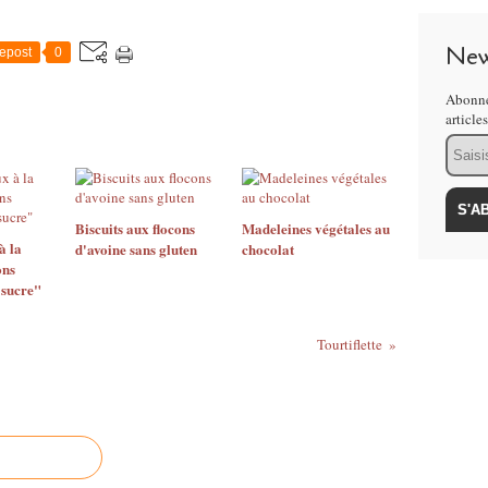
New
epost
0
Abonne
article
Email
Biscuits aux flocons
Madeleines végétales au
à la
d'avoine sans gluten
chocolat
ons
 sucre"
Tourtiflette