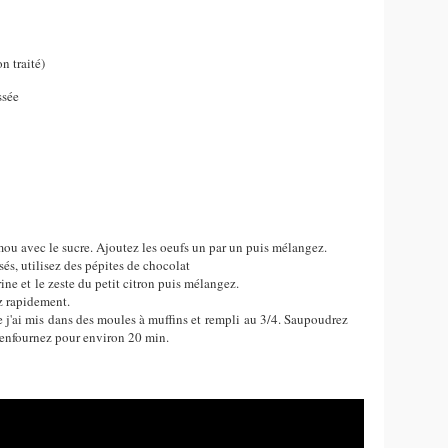
on traité)
ssée
mou avec le sucre. Ajoutez les oeufs un par un puis mélangez.
és, utilisez des pépites de chocolat
rine et le zeste du petit citron puis mélangez.
z rapidement.
que j'ai mis dans des moules à muffins et rempli au 3/4. Saupoudrez
 enfournez pour environ 20 min.