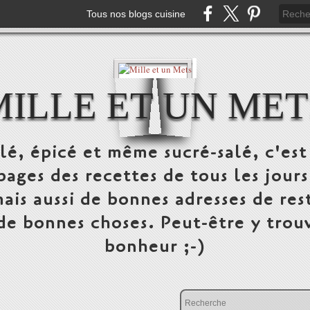
Tous nos blogs cuisine
MILLE ET UN MET
alé, épicé et même sucré-salé, c'e
pages des recettes de tous les jours
ais aussi de bonnes adresses de res
 de bonnes choses. Peut-être y trou
bonheur ;-)