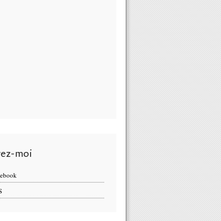
vez-moi
cebook
S