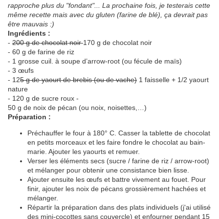
rapproche plus du "fondant"... La prochaine fois, je testerais cette
même recette mais avec du gluten (farine de blé), ça devrait pas
être mauvais :)
Ingrédients :
-
200 g de chocolat noir
170 g de chocolat noir
- 60 g de farine de riz
- 1 grosse cuil. à soupe d’arrow-root (ou fécule de maïs)
- 3 œufs
- 12
5 g de yaourt de brebis (ou de vache)
1 faisselle + 1/2 yaourt
nature
- 120 g de sucre roux -
50 g de noix de pécan (ou noix, noisettes,…)
Préparation :
Préchauffer le four à 180° C. Casser la tablette de chocolat
en petits morceaux et les faire fondre le chocolat au bain-
marie. Ajouter les yaourts et remuer.
Verser les éléments secs (sucre / farine de riz / arrow-root)
et mélanger pour obtenir une consistance bien lisse.
Ajouter ensuite les œufs et battre vivement au fouet. Pour
finir, ajouter les noix de pécans grossièrement hachées et
mélanger.
Répartir la préparation dans des plats individuels (j'ai utilisé
des mini-cocottes sans couvercle) et enfourner pendant 15